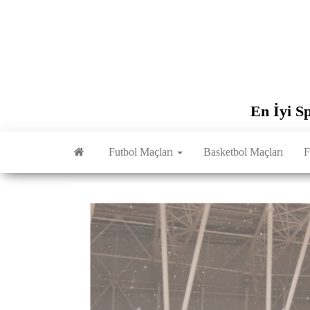
İçeriğe
atla
En İyi S
Futbol Maçları
Basketbol Maçları
F