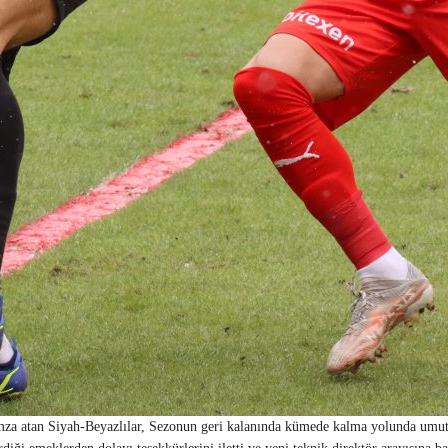
 imza atan Siyah-Beyazlılar, Sezonun geri kalanında kümede kalma yolunda umut