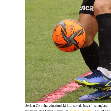
Serkan Öz balta yönetimdeki kısa sürede başarılı sonuçlara