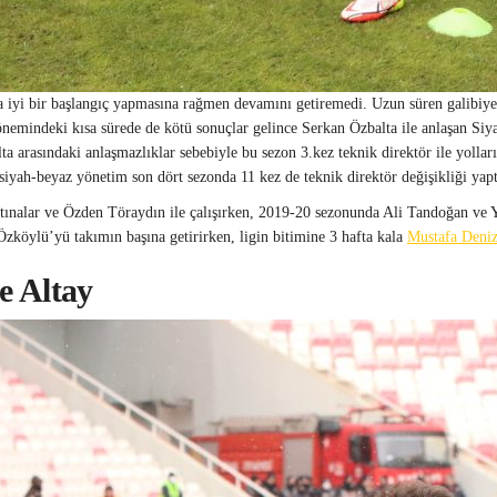
a iyi bir başlangıç yapmasına rağmen devamını getiremedi. Uzun süren galibiyet
emindeki kısa sürede de kötü sonuçlar gelince Serkan Özbalta ile anlaşan Siyah 
rasındaki anlaşmazlıklar sebebiyle bu sezon 3.kez teknik direktör ile yolların
n siyah-beyaz yönetim son dört sezonda 11 kez de teknik direktör değişikliği yapt
ırtınalar ve Özden Töraydın ile çalışırken, 2019-20 sezonunda Ali Tandoğan ve
Özköylü’yü takımın başına getirirken, ligin bitimine 3 hafta kala
Mustafa Deniz
e Altay