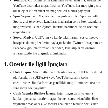
YouTube
: UEFA’nın resmi kanalında yayınlanan maç özetlerine
YouTube üzerinden ulaşabilirsiniz. YouTube, her maç için geniş
bir izleyici kitlesi sunar ve maç özetleri hızlıca paylaşılır.
Spor Yayıncıları
: Maçları canlı yayınlayan TRT Spor ve beIN
Sports gibi televizyon kanalları, maçlardan sonra özel yayınlarla
maç özetlerini sunar. Ayrıca, internet üzerinden de bu özetlere
erişebilirsiniz.
Sosyal Medya
: UEFA’nın ve kulüp takımlarının sosyal medya
hesapları da maç özetlerini paylaşmaktadır. Twitter, Instagram ve
Facebook gibi platformlar üzerinden, kısa klipler ve önemli
anların özetlerine ulaşmak mümkündür.
4.
Özetler ile İlgili İpuçları
Hızlı Erişim
: Maç özetlerine hızla ulaşmak için UEFA’nın dijital
platformlarını (UEFA.tv) veya YouTube kanalını takip
edebilirsiniz. Bu platformlar genellikle maç bitiminden kısa bir
süre sonra özet yayınlar.
Canlı Yayınla Birlikte İzleme
: Eğer maçın canlı yayınına
katılamıyorsanız, özetler maçtan hemen sonra izlenebilir. Bazı
yayıncılar maç öncesi ve sonrası analizlerle birlikte özet sunar.