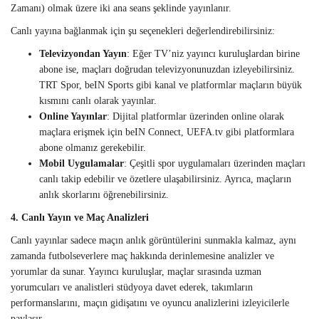
Zamanı) olmak üzere iki ana seans şeklinde yayınlanır.
Canlı yayına bağlanmak için şu seçenekleri değerlendirebilirsiniz:
Televizyondan Yayın
: Eğer TV’niz yayıncı kuruluşlardan birine
abone ise, maçları doğrudan televizyonunuzdan izleyebilirsiniz.
TRT Spor, beIN Sports gibi kanal ve platformlar maçların büyük
kısmını canlı olarak yayınlar.
Online Yayınlar
: Dijital platformlar üzerinden online olarak
maçlara erişmek için beIN Connect, UEFA.tv gibi platformlara
abone olmanız gerekebilir.
Mobil Uygulamalar
: Çeşitli spor uygulamaları üzerinden maçları
canlı takip edebilir ve özetlere ulaşabilirsiniz. Ayrıca, maçların
anlık skorlarını öğrenebilirsiniz.
4. Canlı Yayın ve Maç Analizleri
Canlı yayınlar sadece maçın anlık görüntülerini sunmakla kalmaz, aynı
zamanda futbolseverlere maç hakkında derinlemesine analizler ve
yorumlar da sunar. Yayıncı kuruluşlar, maçlar sırasında uzman
yorumcuları ve analistleri stüdyoya davet ederek, takımların
performanslarını, maçın gidişatını ve oyuncu analizlerini izleyicilerle
paylaşır.