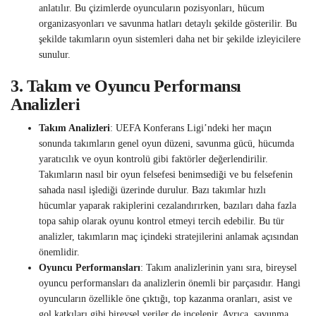
anlatılır. Bu çizimlerde oyuncuların pozisyonları, hücum
organizasyonları ve savunma hatları detaylı şekilde gösterilir. Bu
şekilde takımların oyun sistemleri daha net bir şekilde izleyicilere
sunulur.
3.
Takım ve Oyuncu Performansı
Analizleri
Takım Analizleri
: UEFA Konferans Ligi’ndeki her maçın
sonunda takımların genel oyun düzeni, savunma gücü, hücumda
yaratıcılık ve oyun kontrolü gibi faktörler değerlendirilir.
Takımların nasıl bir oyun felsefesi benimsediği ve bu felsefenin
sahada nasıl işlediği üzerinde durulur. Bazı takımlar hızlı
hücumlar yaparak rakiplerini cezalandırırken, bazıları daha fazla
topa sahip olarak oyunu kontrol etmeyi tercih edebilir. Bu tür
analizler, takımların maç içindeki stratejilerini anlamak açısından
önemlidir.
Oyuncu Performansları
: Takım analizlerinin yanı sıra, bireysel
oyuncu performansları da analizlerin önemli bir parçasıdır. Hangi
oyuncuların özellikle öne çıktığı, top kazanma oranları, asist ve
gol katkıları gibi bireysel veriler de incelenir. Ayrıca, savunma