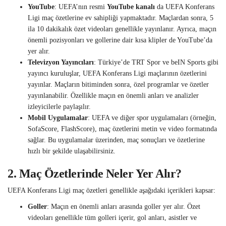
YouTube
: UEFA’nın resmi
YouTube kanalı
da UEFA Konferans
Ligi maç özetlerine ev sahipliği yapmaktadır. Maçlardan sonra, 5
ila 10 dakikalık özet videoları genellikle yayınlanır. Ayrıca, maçın
önemli pozisyonları ve gollerine dair kısa klipler de YouTube’da
yer alır.
Televizyon Yayıncıları
: Türkiye’de TRT Spor ve beIN Sports gibi
yayıncı kuruluşlar, UEFA Konferans Ligi maçlarının özetlerini
yayınlar. Maçların bitiminden sonra, özel programlar ve özetler
yayınlanabilir. Özellikle maçın en önemli anları ve analizler
izleyicilerle paylaşılır.
Mobil Uygulamalar
: UEFA ve diğer spor uygulamaları (örneğin,
SofaScore, FlashScore), maç özetlerini metin ve video formatında
sağlar. Bu uygulamalar üzerinden, maç sonuçları ve özetlerine
hızlı bir şekilde ulaşabilirsiniz.
2.
Maç Özetlerinde Neler Yer Alır?
UEFA Konferans Ligi maç özetleri genellikle aşağıdaki içerikleri kapsar:
Goller
: Maçın en önemli anları arasında goller yer alır. Özet
videoları genellikle tüm golleri içerir, gol anları, asistler ve