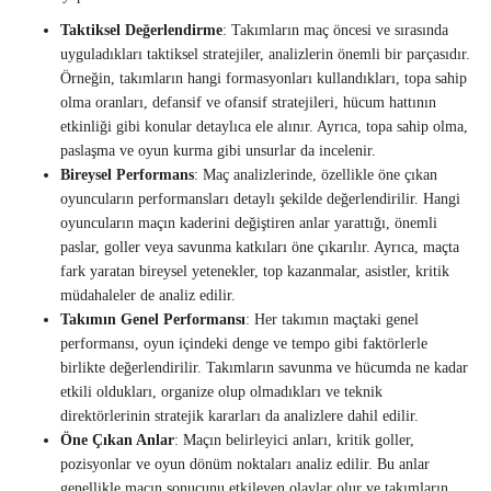
Taktiksel Değerlendirme
: Takımların maç öncesi ve sırasında
uyguladıkları taktiksel stratejiler, analizlerin önemli bir parçasıdır.
Örneğin, takımların hangi formasyonları kullandıkları, topa sahip
olma oranları, defansif ve ofansif stratejileri, hücum hattının
etkinliği gibi konular detaylıca ele alınır. Ayrıca, topa sahip olma,
paslaşma ve oyun kurma gibi unsurlar da incelenir.
Bireysel Performans
: Maç analizlerinde, özellikle öne çıkan
oyuncuların performansları detaylı şekilde değerlendirilir. Hangi
oyuncuların maçın kaderini değiştiren anlar yarattığı, önemli
paslar, goller veya savunma katkıları öne çıkarılır. Ayrıca, maçta
fark yaratan bireysel yetenekler, top kazanmalar, asistler, kritik
müdahaleler de analiz edilir.
Takımın Genel Performansı
: Her takımın maçtaki genel
performansı, oyun içindeki denge ve tempo gibi faktörlerle
birlikte değerlendirilir. Takımların savunma ve hücumda ne kadar
etkili oldukları, organize olup olmadıkları ve teknik
direktörlerinin stratejik kararları da analizlere dahil edilir.
Öne Çıkan Anlar
: Maçın belirleyici anları, kritik goller,
pozisyonlar ve oyun dönüm noktaları analiz edilir. Bu anlar
genellikle maçın sonucunu etkileyen olaylar olur ve takımların