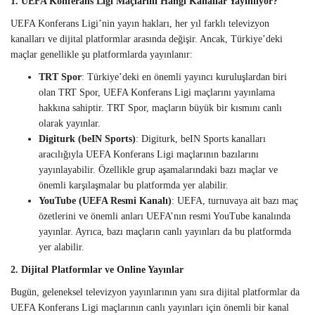
1. UEFA Konferans Ligi Maçlarını Hangi Kanallar Yayınlıyor?
UEFA Konferans Ligi’nin yayın hakları, her yıl farklı televizyon
kanalları ve dijital platformlar arasında değişir. Ancak, Türkiye’deki
maçlar genellikle şu platformlarda yayınlanır:
TRT Spor
: Türkiye’deki en önemli yayıncı kuruluşlardan biri
olan TRT Spor, UEFA Konferans Ligi maçlarını yayınlama
hakkına sahiptir. TRT Spor, maçların büyük bir kısmını canlı
olarak yayınlar.
Digiturk (beIN Sports)
: Digiturk, beIN Sports kanalları
aracılığıyla UEFA Konferans Ligi maçlarının bazılarını
yayınlayabilir. Özellikle grup aşamalarındaki bazı maçlar ve
önemli karşılaşmalar bu platformda yer alabilir.
YouTube (UEFA Resmi Kanalı)
: UEFA, turnuvaya ait bazı maç
özetlerini ve önemli anları UEFA’nın resmi YouTube kanalında
yayınlar. Ayrıca, bazı maçların canlı yayınları da bu platformda
yer alabilir.
2. Dijital Platformlar ve Online Yayınlar
Bugün, geleneksel televizyon yayınlarının yanı sıra dijital platformlar da
UEFA Konferans Ligi maçlarının canlı yayınları için önemli bir kanal