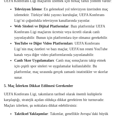
UEFA Konferans Ligi maçlarını izlemek için birkaç farklı yöntem vardır:
Televizyon İzleme
: En geleneksel yol televizyon üzerinden maç
izlemektir. Türkiye’deki yayıncı kuruluşlar, UEFA Konferans
Ligi’ni çoğunlukla televizyon kanallarında yayınlar.
Web Siteleri ve Dijital Platformlar
: Bazı platformlar UEFA
Konferans Ligi maçlarını ücretsiz veya ücretli olarak canlı
yayınlayabilir. Bunun için platformlara üye olmanız gerekebilir.
YouTube ve Diğer Video Platformları
: UEFA Konferans
Ligi’nin maç özetleri ve bazı maçlar, UEFA’nın resmi YouTube
kanalı veya diğer video platformlarında yayınlanabilir.
Canlı Skor Uygulamaları
: Canlı maç sonuçlarını takip etmek
için çeşitli spor siteleri ve uygulamalar kullanılabilir. Bu
platformlar, maç sırasında gerçek zamanlı istatistikler ve skorlar
sunar.
5. Maç İzlerken Dikkat Edilmesi Gerekenler
UEFA Konferans Ligi, takımların tarihsel olarak önemli kulüplerle
karşılaştığı, stratejik açıdan oldukça dikkat gerektiren bir turnuvadır.
Maçları izlerken, şu noktalara dikkat edebilirsiniz:
Taktiksel Yaklaşımlar
: Takımlar, genellikle Avrupa’daki büyük