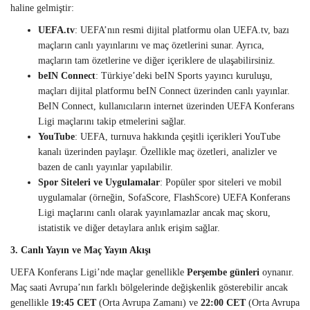
haline gelmiştir:
UEFA.tv
: UEFA’nın resmi dijital platformu olan UEFA.tv, bazı
maçların canlı yayınlarını ve maç özetlerini sunar. Ayrıca,
maçların tam özetlerine ve diğer içeriklere de ulaşabilirsiniz.
beIN Connect
: Türkiye’deki beIN Sports yayıncı kuruluşu,
maçları dijital platformu beIN Connect üzerinden canlı yayınlar.
BeIN Connect, kullanıcıların internet üzerinden UEFA Konferans
Ligi maçlarını takip etmelerini sağlar.
YouTube
: UEFA, turnuva hakkında çeşitli içerikleri YouTube
kanalı üzerinden paylaşır. Özellikle maç özetleri, analizler ve
bazen de canlı yayınlar yapılabilir.
Spor Siteleri ve Uygulamalar
: Popüler spor siteleri ve mobil
uygulamalar (örneğin, SofaScore, FlashScore) UEFA Konferans
Ligi maçlarını canlı olarak yayınlamazlar ancak maç skoru,
istatistik ve diğer detaylara anlık erişim sağlar.
3. Canlı Yayın ve Maç Yayın Akışı
UEFA Konferans Ligi’nde maçlar genellikle
Perşembe günleri
oynanır.
Maç saati Avrupa’nın farklı bölgelerinde değişkenlik gösterebilir ancak
genellikle
19:45 CET
(Orta Avrupa Zamanı) ve
22:00 CET
(Orta Avrupa