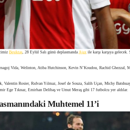
cimiz
Beşiktaş
, 28 Eylül Salı günü deplasmanda
Ajax
ile karşı karşıya gelecek.
 Domagoj Vida, Welinton, Atiba Hutchinson, Kevin N’Koudou, Rachid Ghezzal,
k, Valentin Rosier, Rıdvan Yılmaz, Josef de Souza, Salih Uçan, Michy Batsh
mir Ege Tıknaz, Emirhan Delibaş ve Umut Meraş gibi 17 futbolcu yer aldılar.
lasmanındaki Muhtemel 11’i