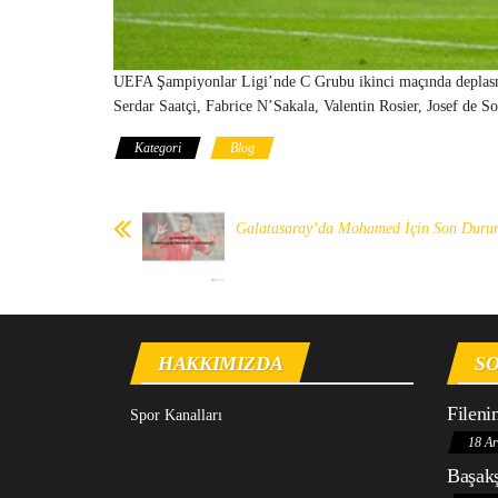
UEFA Şampiyonlar Ligi’nde C Grubu ikinci maçında deplasman
Serdar Saatçi, Fabrice N’Sakala, Valentin Rosier, Josef de
Kategori
Blog
Galatasaray’da Mohamed İçin Son Duru
HAKKIMIZDA
SO
Fileni
Spor Kanalları
18 Ar
Başakş