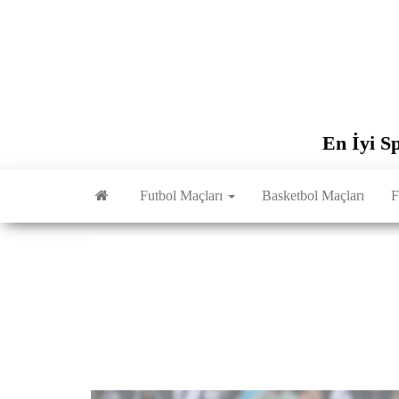
İçeriğe
atla
En İyi S
Futbol Maçları
Basketbol Maçları
F