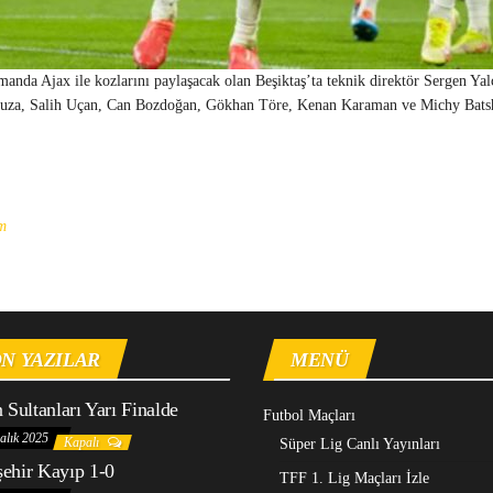
da Ajax ile kozlarını paylaşacak olan Beşiktaş’ta teknik direktör Sergen Yalç
 Souza, Salih Uçan, Can Bozdoğan, Gökhan Töre, Kenan Karaman ve Michy Batshu
m
N YAZILAR
MENÜ
n Sultanları Yarı Finalde
Futbol Maçları
alık 2025
Kapalı
Süper Lig Canlı Yayınları
ehir Kayıp 1-0
TFF 1. Lig Maçları İzle