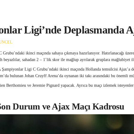
nlar Ligi’nde Deplasmanda Aj
UNCEL
C Grubu’ndaki ikinci maçında sahaya çıkmaya hazırlanıyor. Hatırlanacağı üz
eyazlılar, sahadan 2 – 1’lik skor ile mağlup ayrılarak gruplara mağlubiyet ile
 Şampiyonlar Ligi C Grubu’ndaki ikinci maçında Hollanda temsilcisi Ajax’a de
am’da bulunan Johan Cruyff Arena’da oynanan iki takı arasındaki bu önemli mü
ien Berthomieu ve Jeremie Pignard yapacak. Ayrıca bu maçı izlemek isteyenler 
i Son Durum ve Ajax Maçı Kadrosu