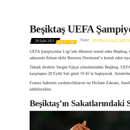
Beşiktaş UEFA Şampiyo
Yazar:
SPORKANALLARIG
28 Eylül 2021
Kapalı
UEFA Şampiyonlar Ligi’nde ülkemizi temsil eden Beşiktaş, 
sahasında Alman ekibi Borussia Dortmund’u konuk eden siyah b
Teknik direktör Sergen Yalçın yönetimindeki Beşiktaş, UEFA
karşılaşma 28 Eylül Salı günü 19:45’te başlayacak. Amsterd
Fransız hakemin yardımcılıklarını ise Hicham Zakrani, Aurel
edebilecekler.
Beşiktaş’ın Sakatlarındak