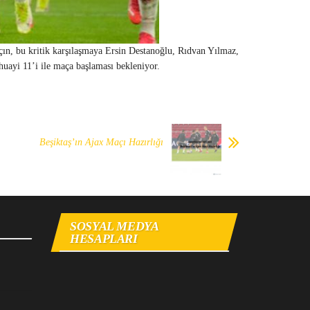
ın, bu kritik karşılaşmaya Ersin Destanoğlu, Rıdvan Yılmaz,
ayi 11’i ile maça başlaması bekleniyor.
Beşiktaş’ın Ajax Maçı Hazırlığı
SOSYAL MEDYA
HESAPLARI