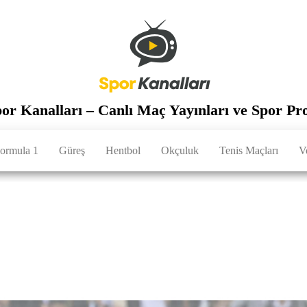
por Kanalları – Canlı Maç Yayınları ve Spor Pr
ormula 1
Güreş
Hentbol
Okçuluk
Tenis Maçları
V