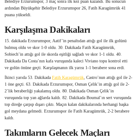
Belediye Erzurumspor, 3 maç sonra ilk kez puan kazandı. Bu sonucun
ardından Büyükşehir Belediye Erzurumspor 26, Fatih Karagümrük 41
puana yükseldi.
Karşılaşma Dakikaları
15. dakikada Erzurumspor, Aatif’in penaltıdan attığı gol ile ilk golünü
bulmuş oldu ve skor 1-0 oldu. 30. Dakikada Fatih Karagümrük,
Sobiech’in attığı gol ile skorda eşitliği sağladı ve skor 1-1 oldu. 40.
Dakikada Da Costa’nın kafa vuruşunda kaleci Viviano topu kontrol etti
ve golün önüne geçti. Karşılaşmanın ilk yarısı 1-1 berabere sona erdi.
İkinci yarıda 53. Dakikada
Fatih Karagümrük
, Castro’nun attığı gol ile 2-
1 öne geçti. 63. Dakikada Erzurumspor, Osman Çelik’in attığı gol ile 2-
2’lik beraberliği yakalamış oldu. 80. Dakikada Osman Çelik’in
vuruşunda top yan ağlarda kaldı. 82. Dakikada Boumal’ın sert vuruşunda
top direğe çarpıp dışarı çıktı. Maçın kalan dakikalarında herhangi başka
gol meydana gelmedi. Erzurumspor ile Fatih Karagümrük, 2-2 berabere
kaldı.
Takımların Gelecek Maçları