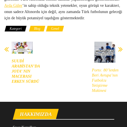
Arda Güler
‘in sahip olduğu teknik yetenekler, oyun görüşü ve karakteri,
onun sadece Altınordu için değil, aynı zamanda Türk futbolunun geleceği
için de büyük potansiyel taşıdığını göstermektedir.
Kategori
Blog
Genel
SUUDİ
ARABİSTAN’DA
Porto: 80’lerden
JOTA’ NIN
Beri Avrupa’nın
MACERASI
Futbolcu
ERKEN SÜRDÜ
Yetiştirme
Makinesi
HAKKIMIZDA