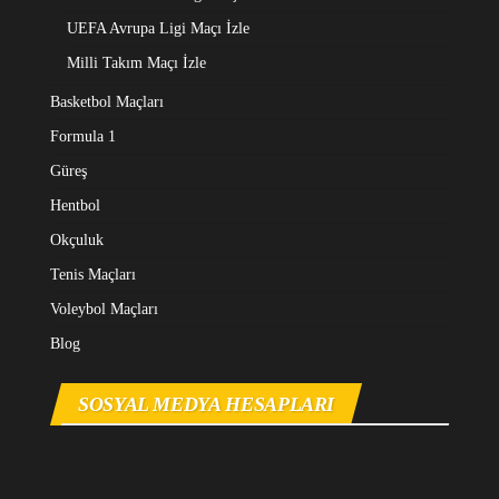
UEFA Avrupa Ligi Maçı İzle
Milli Takım Maçı İzle
Basketbol Maçları
Formula 1
Güreş
Hentbol
Okçuluk
Tenis Maçları
Voleybol Maçları
Blog
SOSYAL MEDYA HESAPLARI