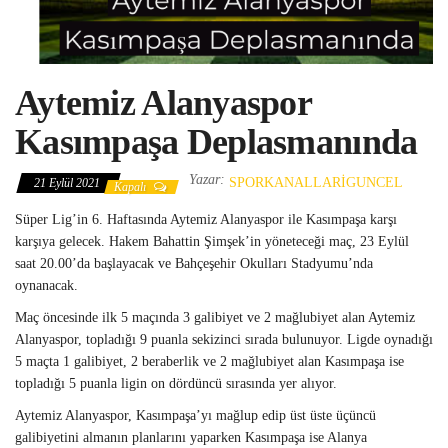
Aytemiz Alanyaspor
Kasımpaşa Deplasmanında
Yazar:
SPORKANALLARIGUNCEL
21 Eylül 2021
Kapalı
Süper Lig’in 6. Haftasında Aytemiz Alanyaspor ile Kasımpaşa karşı
karşıya gelecek. Hakem Bahattin Şimşek’in yöneteceği maç, 23 Eylül
saat 20.00’da başlayacak ve Bahçeşehir Okulları Stadyumu’nda
oynanacak.
Maç öncesinde ilk 5 maçında 3 galibiyet ve 2 mağlubiyet alan Aytemiz
Alanyaspor, topladığı 9 puanla sekizinci sırada bulunuyor. Ligde oynadığı
5 maçta 1 galibiyet, 2 beraberlik ve 2 mağlubiyet alan Kasımpaşa ise
topladığı 5 puanla ligin on dördüncü sırasında yer alıyor.
Aytemiz Alanyaspor, Kasımpaşa’yı mağlup edip üst üste üçüncü
galibiyetini almanın planlarını yaparken Kasımpaşa ise Alanya