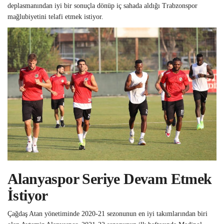
deplasmanından iyi bir sonuçla dönüp iç sahada aldığı Trabzonspor
mağlubiyetini telafi etmek istiyor.
Alanyaspor Seriye Devam Etmek
İstiyor
Çağdaş Atan yönetiminde 2020-21 sezonunun en iyi takımlarından biri