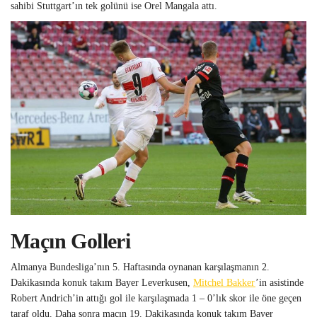
sahibi Stuttgart’ın tek golünü ise Orel Mangala attı.
Maçın Golleri
Almanya Bundesliga’nın 5. Haftasında oynanan karşılaşmanın 2.
Dakikasında konuk takım Bayer Leverkusen,
Mitchel Bakker
’in asistinde
Robert Andrich’in attığı gol ile karşılaşmada 1 – 0’lık skor ile öne geçen
taraf oldu. Daha sonra maçın 19. Dakikasında konuk takım Bayer