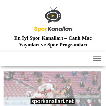
İçeriğe
atla
En İyi Spor Kanalları – Canlı Maç
Yayınları ve Spor Programları