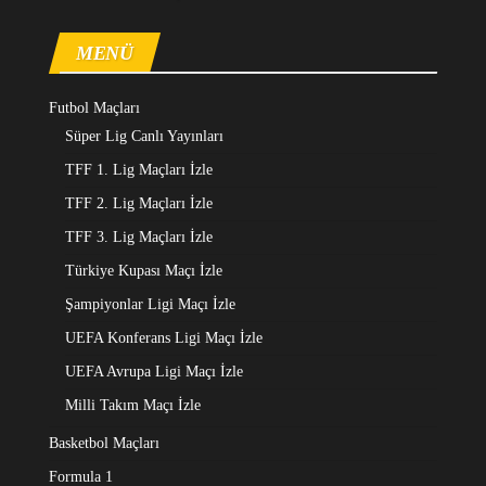
MENÜ
Futbol Maçları
Süper Lig Canlı Yayınları
TFF 1. Lig Maçları İzle
TFF 2. Lig Maçları İzle
TFF 3. Lig Maçları İzle
Türkiye Kupası Maçı İzle
Şampiyonlar Ligi Maçı İzle
UEFA Konferans Ligi Maçı İzle
UEFA Avrupa Ligi Maçı İzle
Milli Takım Maçı İzle
Basketbol Maçları
Formula 1