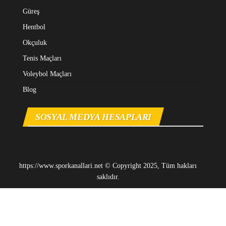
Güreş
Hentbol
Okçuluk
Tenis Maçları
Voleybol Maçları
Blog
SOSYAL MEDYA HESAPLARI
https://www.sporkanallari.net © Copyright 2025, Tüm hakları
saklıdır.