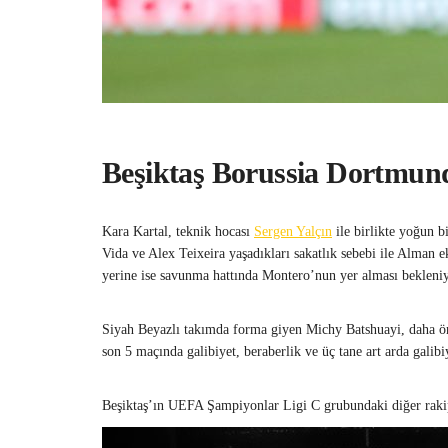
Beşiktaş Borussia Dortmun
Kara Kartal, teknik hocası
Sergen Yalçın
ile birlikte yoğun b
Vida ve Alex Teixeira yaşadıkları sakatlık sebebi ile Alman 
yerine ise savunma hattında Montero’nun yer alması bekleniy
Siyah Beyazlı takımda forma giyen Michy Batshuayi, daha 
son 5 maçında galibiyet, beraberlik ve üç tane art arda galibiy
Beşiktaş’ın UEFA Şampiyonlar Ligi C grubundaki diğer raki