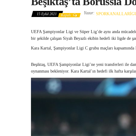
Beşiktaş’ta Borussia D
Yazar:
SPORKANALLARIG
15 Eylül 2021
Kapalı
UEFA Şampiyonlar Ligi ve Süper Lig’de aynı anda mücadele ed
bir şekilde çalışan Siyah Beyazlı ekibin hedefi iki ligde de 
Kara Kartal, Şampiyonlar Ligi C grubu maçları kapsamında Bo
Beşiktaş, UEFA Şampiyonlar Ligi’ne yeni transferleri ile dam
oynanması bekleniyor. Kara Kartal’ın hedefi ilk hafta karşıl