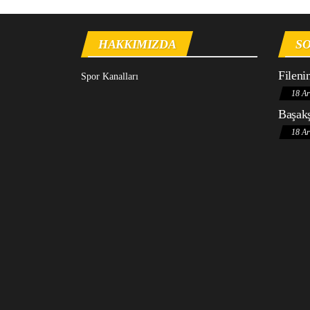
HAKKIMIZDA
SO
Fileni
Spor Kanalları
18 Ar
Başakş
18 Ar