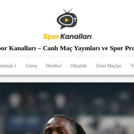
por Kanalları – Canlı Maç Yayınları ve Spor Pr
ormula 1
Güreş
Hentbol
Okçuluk
Tenis Maçları
V