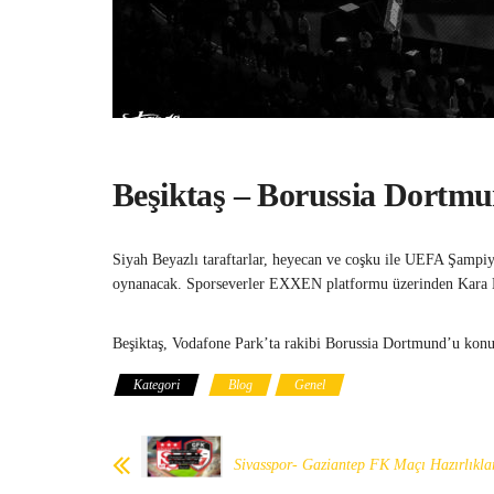
Beşiktaş – Borussia Dortm
Siyah Beyazlı taraftarlar, heyecan ve coşku ile UEFA Şampiy
oynanacak. Sporseverler EXXEN platformu üzerinden Kara Kar
Beşiktaş, Vodafone Park’ta rakibi Borussia Dortmund’u konuk
Kategori
Blog
Genel
Sivasspor- Gaziantep FK Maçı Hazırlıkla