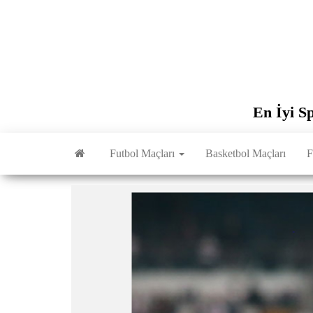
İçeriğe
atla
En İyi S
Futbol Maçları
Basketbol Maçları
F