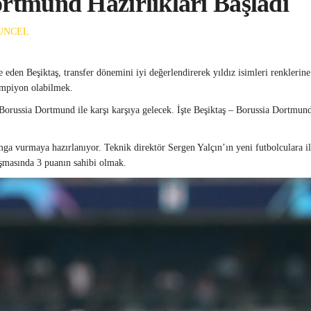
ortmund Hazırlıkları Başladı
UNCEL
en Beşiktaş, transfer dönemini iyi değerlendirerek yıldız isimleri renklerine
şampiyon olabilmek.
russia Dortmund ile karşı karşıya gelecek. İşte Beşiktaş – Borussia Dortmund
ga vurmaya hazırlanıyor. Teknik direktör Sergen Yalçın’ın yeni futbolculara ilk
aşmasında 3 puanın sahibi olmak.