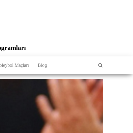
ogramları
oleybol Maçları
Blog