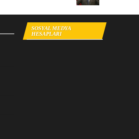
SOSYAL MEDYA
HESAPLARI