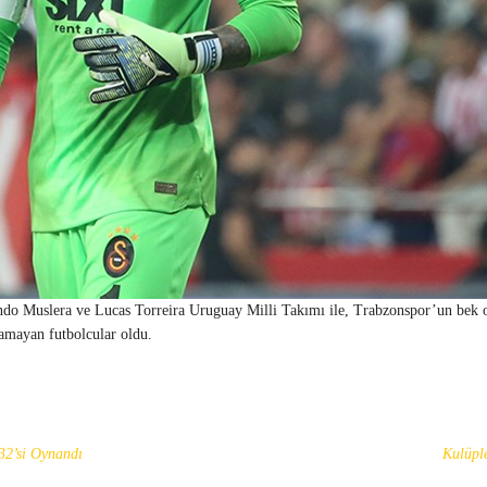
o Muslera ve Lucas Torreira Uruguay Milli Takımı ile, Trabzonspor’un bek o
amayan futbolcular oldu.
2’si Oynandı
Kulüpl