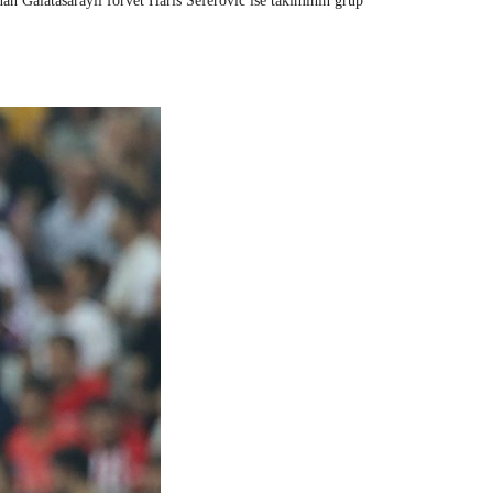
an Galatasaraylı forvet Haris Seferovic ise takımının grup