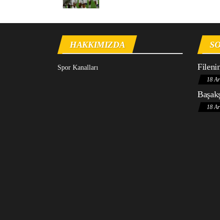
HAKKIMIZDA
SO
Fileni
Spor Kanalları
18 Ar
Başakş
18 Ar