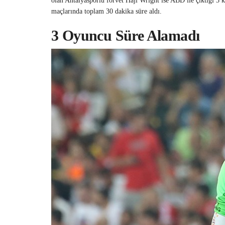
olan Antalyasporlu forvet Haji Wright ise ABD ile çıktığı 3 
maçlarında toplam 30 dakika süre aldı.
3 Oyuncu Süre Alamadı