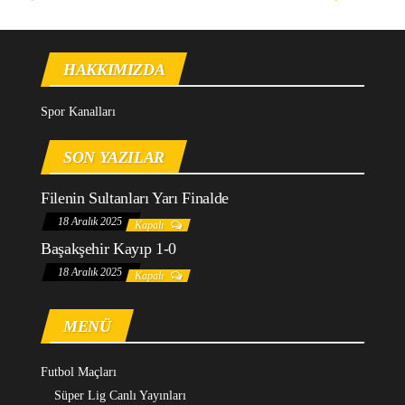
HAKKIMIZDA
Spor Kanalları
SON YAZILAR
Filenin Sultanları Yarı Finalde
18 Aralık 2025
Kapalı
Başakşehir Kayıp 1-0
18 Aralık 2025
Kapalı
MENÜ
Futbol Maçları
Süper Lig Canlı Yayınları