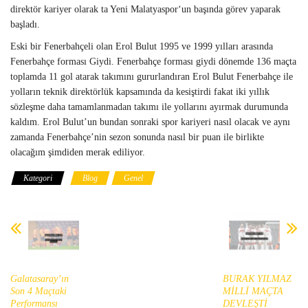
direktör kariyer olarak ta Yeni Malatyaspor‘un başında görev yaparak
başladı.
Eski bir Fenerbahçeli olan Erol Bulut 1995 ve 1999 yılları arasında
Fenerbahçe forması Giydi. Fenerbahçe forması giydi dönemde 136 maçta
toplamda 11 gol atarak takımını gururlandıran Erol Bulut Fenerbahçe ile
yolların teknik direktörlük kapsamında da kesiştirdi fakat iki yıllık
sözleşme daha tamamlanmadan takımı ile yollarını ayırmak durumunda
kaldım. Erol Bulut’un bundan sonraki spor kariyeri nasıl olacak ve aynı
zamanda Fenerbahçe’nin sezon sonunda nasıl bir puan ile birlikte
olacağım şimdiden merak ediliyor.
Kategori
Blog
Genel
Galatasaray’ın
BURAK YILMAZ
Son 4 Maçtaki
MİLLİ MAÇTA
Performansı
DEVLEŞTİ