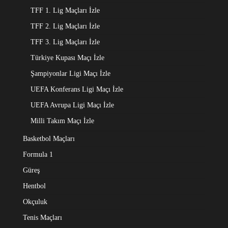
TFF 1. Lig Maçları İzle
TFF 2. Lig Maçları İzle
TFF 3. Lig Maçları İzle
Türkiye Kupası Maçı İzle
Şampiyonlar Ligi Maçı İzle
UEFA Konferans Ligi Maçı İzle
UEFA Avrupa Ligi Maçı İzle
Milli Takım Maçı İzle
Basketbol Maçları
Formula 1
Güreş
Hentbol
Okçuluk
Tenis Maçları