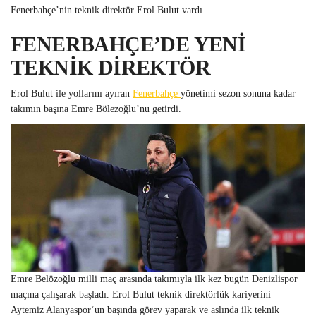
Fenerbahçe’nin teknik direktör Erol Bulut vardı.
FENERBAHÇE’DE YENİ
TEKNİK DİREKTÖR
Erol Bulut ile yollarını ayıran
Fenerbahçe
yönetimi sezon sonuna kadar
takımın başına Emre Bölezoğlu’nu getirdi.
Emre Belözoğlu milli maç arasında takımıyla ilk kez bugün Denizlispor
maçına çalışarak başladı. Erol Bulut teknik direktörlük kariyerini
Aytemiz Alanyaspor‘un başında görev yaparak ve aslında ilk teknik