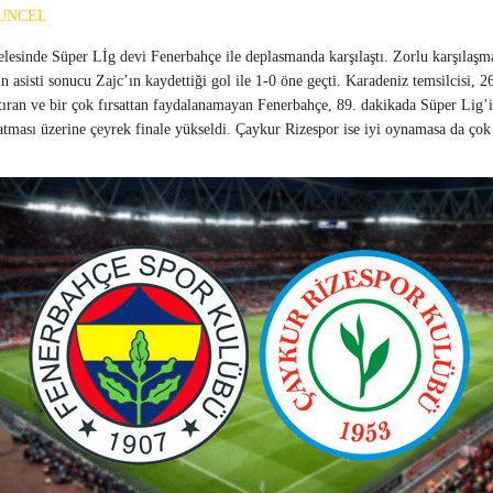
UNCEL
sinde Süper Lİg devi Fenerbahçe ile deplasmanda karşılaştı. Zorlu karşılaşma 
in asisti sonucu Zajc’ın kaydettiği gol ile 1-0 öne geçti. Karadeniz temsilcisi,
rttıran ve bir çok fırsattan faydalanamayan Fenerbahçe, 89. dakikada Süper Lig’
atması üzerine çeyrek finale yükseldi. Çaykur Rizespor ise iyi oynamasa da ço