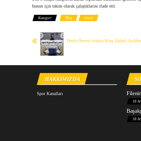
bunun için takım olarak çalıştıklarını ifade etti.
Kategori
Blog
Genel
Derbi Öncesi Joshua King İddialı Açıkla
HAKKIMIZDA
SO
Fileni
Spor Kanalları
18 Ar
Başakş
18 Ar