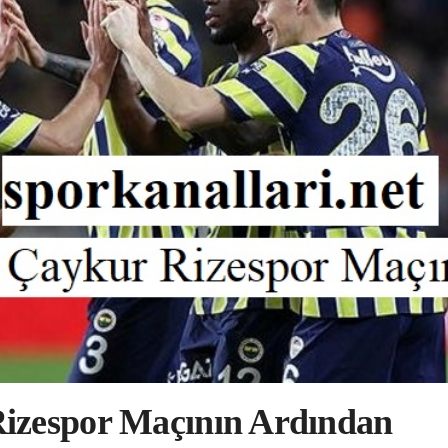
izespor Maçının Ardından