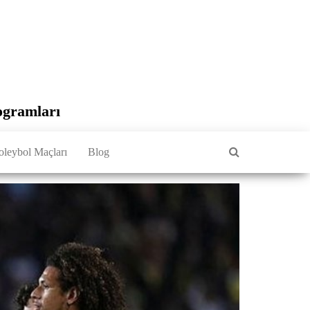
ogramları
oleybol Maçları
Blog