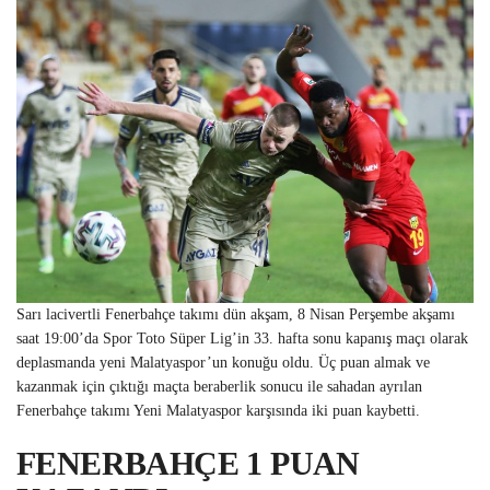
Sarı lacivertli Fenerbahçe takımı dün akşam, 8 Nisan Perşembe akşamı
saat 19:00’da Spor Toto Süper Lig’in 33. hafta sonu kapanış maçı olarak
deplasmanda yeni Malatyaspor’un konuğu oldu. Üç puan almak ve
kazanmak için çıktığı maçta beraberlik sonucu ile sahadan ayrılan
Fenerbahçe takımı Yeni Malatyaspor karşısında iki puan kaybetti.
FENERBAHÇE 1 PUAN