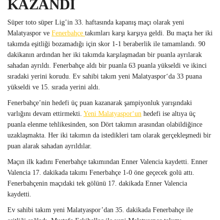
KAZANDI
Süper toto süper Lig’in 33. haftasında kapanış maçı olarak yeni
Malatyaspor ve
Fenerbahçe
takımları karşı karşıya geldi. Bu maçta her iki
takımda eşitliği bozamadığı için skor 1-1 beraberlik ile tamamlandı. 90
dakikanın ardından her iki takımda karşılaşmadan bir puanla ayrılarak
sahadan ayrıldı. Fenerbahçe aldı bir puanla 63 puanla yükseldi ve ikinci
sıradaki yerini korudu. Ev sahibi takım yeni Malatyaspor‘da 33 puana
yükseldi ve 15. sırada yerini aldı.
Fenerbahçe’nin hedefi üç puan kazanarak şampiyonluk yarışındaki
varlığını devam ettirmekti.
Yeni Malatyaspor‘un
hedefi ise altıya üç
puanla elenme tehlikesinden, son Dört takımın arasından olabildiğince
uzaklaşmakta. Her iki takımın da istedikleri tam olarak gerçekleşmedi bir
puan alarak sahadan ayrıldılar.
Maçın ilk kadını Fenerbahçe takımından Enner Valencia kaydetti. Enner
Valencia 17. dakikada takımı Fenerbahçe 1-0 öne geçecek golü attı.
Fenerbahçenin maçıdaki tek gölünü 17. dakikada Enner Valencia
kaydetti.
Ev sahibi takım yeni Malatyaspor’dan 35. dakikada Fenerbahçe ile