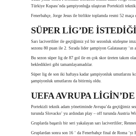
Türkiye Kupası’nda şampiyonluğa ulaştıran Portekizli teknik 
Fenerbahçe, Jorge Jesus ile birlikte toplamda resmi 52 maça çı
SÜPER LİG’DE İSTEDİĞ
Sarı lacivertliler ile geçtiğimiz yıl bir sezonluk sözleşme 
sezonu 80 puan ile 2. Sırada lider şampiyon Galatasaray ‘ın 
Bu sezon süper lig de 87 gol ile en çok skor üreten takım ol
bekledikleri gibi tamamlayamadılar.
Süper lig de son iki haftaya kadar şampiyonluk umutlarını ko
şampiyonluk umutlarını da bitirmiş oldu.
UEFA AVRUPA LİGİN’DE
Portekizli teknik adam yönetiminde Avrupa’da geçtiğimiz s
turunda Slovacko’ yu ardından play – off turunda Austria W
Gruplarda başarılı bir seri yakalayan sarı lacivertliler; Re
Gruplardan sonra son 16 ‘ da Fenerbahçe final de Roma ‘yı Pen