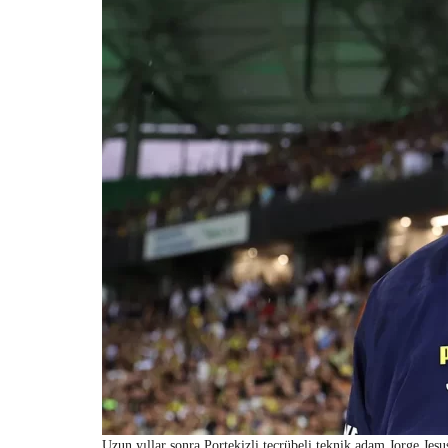
Uzun yıllar sonra Portekizli tecrübeli teknik adam Jorge Jesus