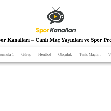
por Kanalları – Canlı Maç Yayınları ve Spor Pr
ormula 1
Güreş
Hentbol
Okçuluk
Tenis Maçları
V