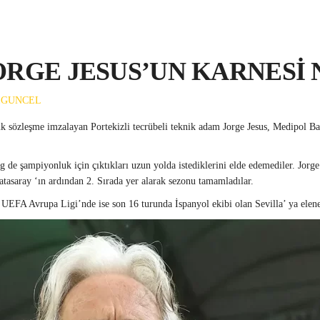
RGE JESUS’UN KARNESİ 
IGUNCEL
nluk sözleşme imzalayan Portekizli tecrübeli teknik adam Jorge Jesus, Medipol B
ig de şampiyonluk için çıktıkları uzun yolda istediklerini elde edemediler. Jorg
tasaray ‘ın ardından 2. Sırada yer alarak sezonu tamamladılar.
 UEFA Avrupa Ligi’nde ise son 16 turunda İspanyol ekibi olan Sevilla’ ya elen