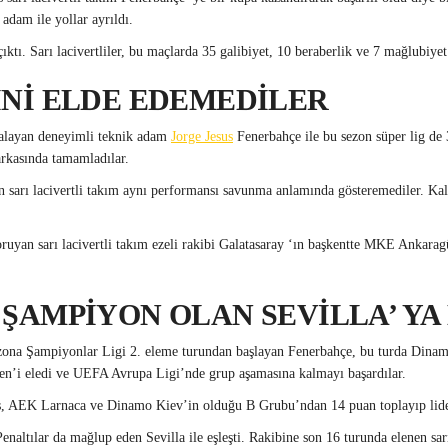
adam ile yollar ayrıldı.
ktı. Sarı lacivertliler, bu maçlarda 35 galibiyet, 10 beraberlik ve 7 mağlubiyet
İNİ ELDE EDEMEDİLER
imzalayan deneyimli teknik adam
Jorge Jesus
Fenerbahçe ile bu sezon süper lig de 
arkasında tamamladılar.
an sarı lacivertli takım aynı performansı savunma anlamında gösteremediler. Kal
ruyan sarı lacivertli takım ezeli rakibi Galatasaray ‘ın başkentte MKE Ankaragü
 ŞAMPİYON OLAN SEVİLLA’ YA
ezona Şampiyonlar Ligi 2. eleme turundan başlayan Fenerbahçe, bu turda Dina
ien’i eledi ve UEFA Avrupa Ligi’nde grup aşamasına kalmayı başardılar.
nnes, AEK Larnaca ve Dinamo Kiev’in olduğu B Grubu’ndan 14 puan toplayıp lider 
altılar da mağlup eden Sevilla ile eşleşti. Rakibine son 16 turunda elenen sarı