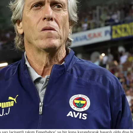
 sarı lacivertli takım Fenerbahçe’ ye bir kupa kazandırarak başarılı oldu diye bi