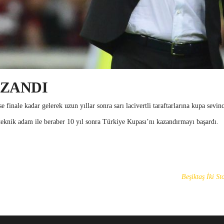
AZANDI
se finale kadar gelerek uzun yıllar sonra sarı lacivertli taraftarlarına kupa sevinci
teknik adam ile beraber 10 yıl sonra Türkiye Kupası’nı kazandırmayı başardı.
Beşiktaş İki S