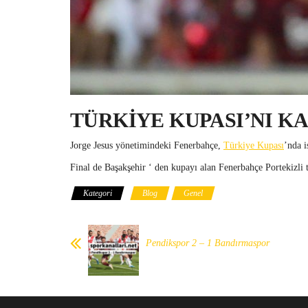
TÜRKİYE KUPASI’NI K
Jorge Jesus yönetimindeki Fenerbahçe,
Türkiye Kupası
’nda i
Final de Başakşehir ‘ den kupayı alan Fenerbahçe Portekizli 
Kategori
Blog
Genel
Pendikspor 2 – 1 Bandırmaspor