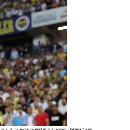
liriz. Kupa sevincini unutan sarı lacivertli takıma Ziraat