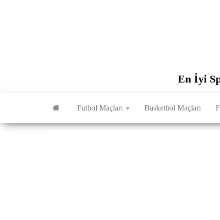
İçeriğe
atla
En İyi S
Futbol Maçları
Basketbol Maçları
F