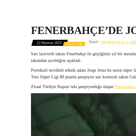
FENERBAHÇE’DE JO
Yazar:
SPORKANALLAR
22 Haziran 2023
Kapalı
Sarı lacivertli takım Fenerbahçe ile geçtiğimiz yıl bir sezo
takımdan ayrıldığını açıkladı.
Portekizli tecrübeli teknik adam Jorge Jesus bu sezon süper l
Toto Süper Ligi 80 puanla şampiyon sarı kırmızılı takım Gala
Ziraat Türkiye Kupası’nda şampiyonluğa ulaşan
Fenerbahçe
,