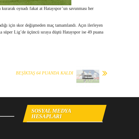
n kurarak oynadı fakat at Hatayspor’un savunması her
adığı için skor değişmeden maç tamamlandı. Açın ilerleyen
ta süper Lig’de üçüncü sıraya düştü Hatayspor ise 49 puana
BEŞİKTAŞ 64 PUANDA KALDI
SOSYAL MEDYA
HESAPLARI