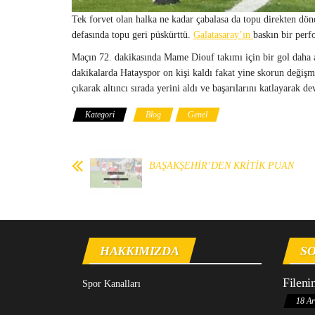
Tek forvet olan halka ne kadar çabalasa da topu direkten dö
defasında topu geri püskürttü.
Galatasaray’ın
baskın bir perf
Maçın 72. dakikasında Mame Diouf takımı için bir gol daha a
dakikalarda Hatayspor on kişi kaldı fakat yine skorun değişm
çıkarak altıncı sırada yerini aldı ve başarılarını katlayarak d
Kategori
Blog
Genel
BAŞAKŞEHİR’DEN KRİTİK PUAN
HAKKIMIZDA
SO
Fileni
Spor Kanalları
18 Ar