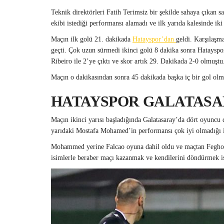
Teknik direktörleri Fatih Terimsiz bir şekilde sahaya çıkan s
ekibi istediği performansı alamadı ve ilk yarıda kalesinde ik
Maçın ilk golü 21. dakikada
Hatayspor’dan
geldi. Karşılaşm
geçti. Çok uzun sürmedi ikinci golü 8 dakika sonra Hatayspo
Ribeiro ile 2’ye çıktı ve skor artık 29. Dakikada 2-0 olmuştu
Maçın o dakikasından sonra 45 dakikada başka iç bir gol olm
HATAYSPOR GALATASAR
Maçın ikinci yarısı başladığında Galatasaray’da dört oyuncu 
yarıdaki Mostafa Mohamed’in performansı çok iyi olmadığı içi
Mohammed yerine Falcao oyuna dahil oldu ve maçtan Feghouli
isimlerle beraber maçı kazanmak ve kendilerini döndürmek ist