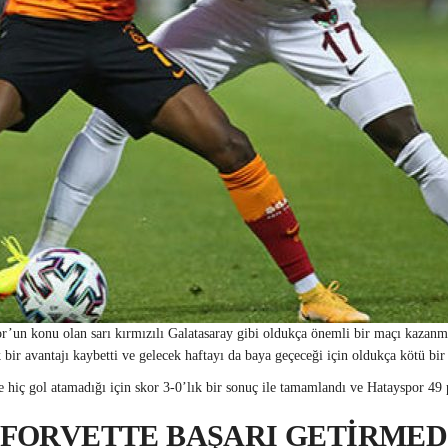
or’un konu olan sarı kırmızılı Galatasaray gibi oldukça önemli bir maçı kazan
 bir avantajı kaybetti ve gelecek haftayı da baya geçeceği için oldukça kötü bi
e hiç gol atamadığı için skor 3-0’lık bir sonuç ile tamamlandı ve Hatayspor 49
 FORVETTE BAŞARI GETİRMED