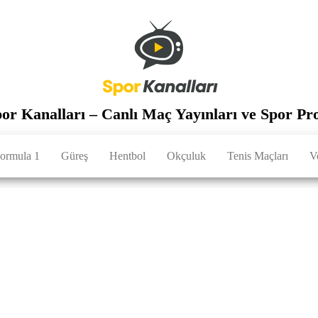
por Kanalları – Canlı Maç Yayınları ve Spor Pr
ormula 1
Güreş
Hentbol
Okçuluk
Tenis Maçları
V