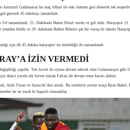
arı kırmızılı Galatasaray bu maç itibari ile eski sisteme geri dönerek tek stoper
i gol görerek 45 dakikayı tamamladı.
a 3-0 tamamlandı. 21. Dakikada Mame Diouf vurdu ve gol oldu. Hatayspor 21. dak
r yeniden buldu ve 29. dakikada Ruben Ribeiro şık bir vuruş ile takımı Hataysp
.
adığı için ilk 45 dakika hatayspor’un üstünlüğü ile tamamlandı.
AY’A İZİN VERMEDİ
değişikliği yapıldı. Tek forvet ile oyuna devam edecek olan Galatasarayn gibi 
n ikinci yarıda tek forvet olarak Falcao ile devam etme kararı aldılar.
, Arda Turan ve Saracchi’den alındı. Bu isimlerin yerine maça Ryan Babel, Ha
eseler de ne yazık ki başarılı olamadılar.