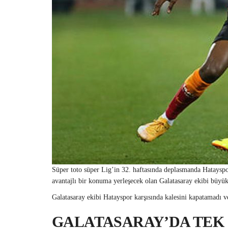
Süper toto süper Lig’in 32. haftasında deplasmanda Hataysp
avantajlı bir konuma yerleşecek olan Galatasaray ekibi büyük
Galatasaray ekibi Hatayspor karşısında kalesini kapatamadı v
GALATASARAY’DA TEK