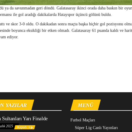
ndü ya da savunmadan geri döndü. Galatasaray ikinci orada daha baskın bir oyu
ormansı ile gol aradığı dakikalarda Hatayspor üçüncü gölünü buldu.
ttı ve skor 3-0 oldu. O dakikadan sonra maçta başka hiçbir gol pozisyonu olm
esinde boyunca eksikliği bir etken olmadı. Galatasaray 61 puanda kaldı ve hari
evam ediyor.
N YAZILAR
MENÜ
n Sultanları Yarı Finalde
Futbol Maçları
alık 2025
Kapalı
Süper Lig Canlı Yayınları