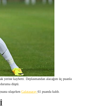
mak yerine kaybetti. Deplasmandan alacağım üç puanla
r duruma düştü.
 puana ulaşırken
Galatasaray
61 puanda kaldı.
İ