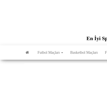
İçeriğe
atla
En İyi S
Futbol Maçları
Basketbol Maçları
F