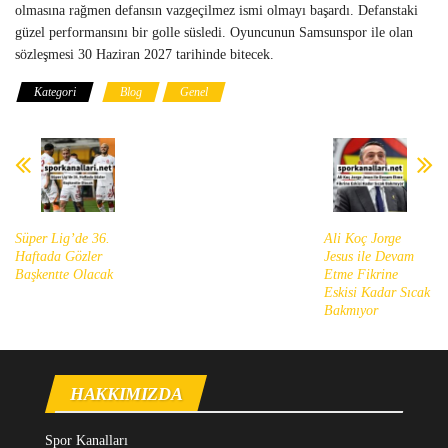
olmasına rağmen defansın vazgeçilmez ismi olmayı başardı. Defanstaki
güzel performansını bir golle süsledi. Oyuncunun Samsunspor ile olan
sözleşmesi 30 Haziran 2027 tarihinde bitecek.
Kategori
Blog
Genel
Süper Lig’de 36.
Ali Koç Jorge
Haftada Gözler
Jesus ile Devam
Başkentte Olacak
Etme Fikrine
Eskisi Kadar Sıcak
Bakmıyor
HAKKIMIZDA
Spor Kanalları