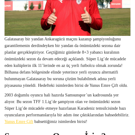
Galatasaray bir yandan Ankaragücü maçını kazanıp şampiyonluğunu
garantilemenin derdindeyken bir yandan da önümüzdeki sezona dair
planlar gerçekleştiriyor. Geçtiğimiz günlerde 8+3 yabancı kuralının
önümüzdeki sezon da devam edeceği açıklandı. Süper Lig’de mücadele
eden kulüplerin ilk 11’lerinde en az üç yerli futbolcu olmak zorunda!
Bilhassa defans bölgesinde elinde yeterince yerli oyuncu alternatifi
bulunmayan Galatasaray bu soruna çözüm bulabilmek adına yerli
piyasasına yöneldi. Hedefteki isimlerden birisi de Yunus Emre Çift oldu.
2003 doğumlu oyuncu hali hazırda Samsunspor’un kadrosunda yer
alıyor. Bu sezon TFF 1.Lig’de şampiyon olan ve önümüzdeki sezon
Süper Lig’de mücadele etmeye hazırlanan Karadeniz temsilcisinde bazı
oyuncuların performanslarıyla bir adım öne çıktıklarından bahsedebiliriz.
Yunus Emre Çift
bahsettiğimiz isimlerden birisi!