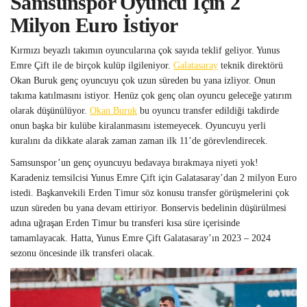
Samsunspor Oyuncu İçin 2
Milyon Euro İstiyor
Kırmızı beyazlı takımın oyuncularına çok sayıda teklif geliyor. Yunus
Emre Çift ile de birçok kulüp ilgileniyor.
Galatasaray
teknik direktörü
Okan Buruk genç oyuncuyu çok uzun süreden bu yana izliyor. Onun
takıma katılmasını istiyor. Henüz çok genç olan oyuncu geleceğe yatırım
olarak düşünülüyor.
Okan Buruk
bu oyuncu transfer edildiği takdirde
onun başka bir kulübe kiralanmasını istemeyecek. Oyuncuyu yerli
kuralını da dikkate alarak zaman zaman ilk 11’de görevlendirecek.
Samsunspor’un genç oyuncuyu bedavaya bırakmaya niyeti yok!
Karadeniz temsilcisi Yunus Emre Çift için Galatasaray’dan 2 milyon Euro
istedi. Başkanvekili Erden Timur söz konusu transfer görüşmelerini çok
uzun süreden bu yana devam ettiriyor. Bonservis bedelinin düşürülmesi
adına uğraşan Erden Timur bu transferi kısa süre içerisinde
tamamlayacak. Hatta, Yunus Emre Çift Galatasaray’ın 2023 – 2024
sezonu öncesinde ilk transferi olacak.