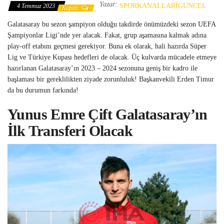
Yazar:
SPORKANALLARIGUNCEL
4 Temmuz 2023
Kapalı
Galatasaray bu sezon şampiyon olduğu takdirde önümüzdeki sezon UEFA
Şampiyonlar Ligi’nde yer alacak. Fakat, grup aşamasına kalmak adına
play-off etabını geçmesi gerekiyor. Buna ek olarak, hali hazırda Süper
Lig ve Türkiye Kupası hedefleri de olacak. Üç kulvarda mücadele etmeye
hazırlanan Galatasaray’ın 2023 – 2024 sezonuna geniş bir kadro ile
başlaması bir gereklilikten ziyade zorunluluk! Başkanvekili Erden Timur
da bu durumun farkında!
Yunus Emre Çift Galatasaray’ın
İlk Transferi Olacak