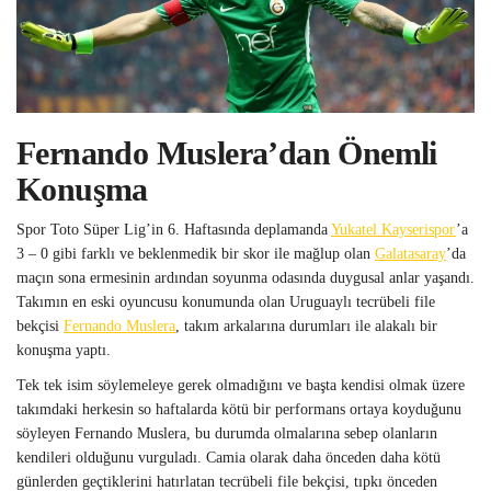
Fernando Muslera’dan Önemli
Konuşma
Spor Toto Süper Lig’in 6. Haftasında deplamanda
Yukatel Kayserispor
’a
3 – 0 gibi farklı ve beklenmedik bir skor ile mağlup olan
Galatasaray
’da
maçın sona ermesinin ardından soyunma odasında duygusal anlar yaşandı.
Takımın en eski oyuncusu konumunda olan Uruguaylı tecrübeli file
bekçisi
Fernando Muslera
, takım arkalarına durumları ile alakalı bir
konuşma yaptı.
Tek tek isim söylemeleye gerek olmadığını ve başta kendisi olmak üzere
takımdaki herkesin so haftalarda kötü bir performans ortaya koyduğunu
söyleyen Fernando Muslera, bu durumda olmalarına sebep olanların
kendileri olduğunu vurguladı. Camia olarak daha önceden daha kötü
günlerden geçtiklerini hatırlatan tecrübeli file bekçisi, tıpkı önceden