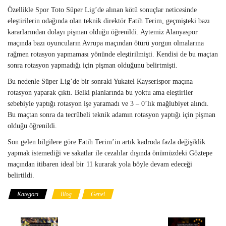
Özellikle Spor Toto Süper Lig’de alınan kötü sonuçlar neticesinde
eleştirilerin odağında olan teknik direktör Fatih Terim, geçmişteki bazı
kararlarından dolayı pişman olduğu öğrenildi. Aytemiz Alanyaspor
maçında bazı oyuncuların Avrupa maçından ötürü yorgun olmalarına
rağmen rotasyon yapmaması yönünde eleştirilmişti. Kendisi de bu maçtan
sonra rotasyon yapmadığı için pişman olduğunu belirtmişti.
Bu nedenle Süper Lig’de bir sonraki Yukatel Kayserispor maçına
rotasyon yaparak çıktı. Belki planlarında bu yoktu ama eleştiriler
sebebiyle yaptığı rotasyon işe yaramadı ve 3 – 0’lık mağlubiyet alındı.
Bu maçtan sonra da tecrübeli teknik adamın rotasyon yaptığı için pişman
olduğu öğrenildi.
Son gelen bilgilere göre Fatih Terim’in artık kadroda fazla değişiklik
yapmak istemediği ve sakatlar ile cezalılar dışında önümüzdeki Göztepe
maçından itibaren ideal bir 11 kurarak yola böyle devam edeceği
belirtildi.
Kategori
Blog
Genel