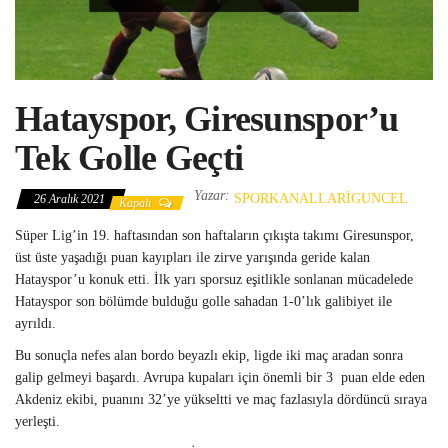
Hatayspor, Giresunspor’u
Tek Golle Geçti
Yazar:
SPORKANALLARIGUNCEL
26 Aralık 2021
Kapalı
Süper Lig’in 19. haftasından son haftaların çıkışta takımı Giresunspor,
üst üste yaşadığı puan kayıpları ile zirve yarışında geride kalan
Hatayspor’u konuk etti. İlk yarı sporsuz eşitlikle sonlanan mücadelede
Hatayspor son bölümde bulduğu golle sahadan 1-0’lık galibiyet ile
ayrıldı.
Bu sonuçla nefes alan bordo beyazlı ekip, ligde iki maç aradan sonra
galip gelmeyi başardı. Avrupa kupaları için önemli bir 3 puan elde eden
Akdeniz ekibi, puanını 32’ye yükseltti ve maç fazlasıyla dördüncü sıraya
yerleşti.