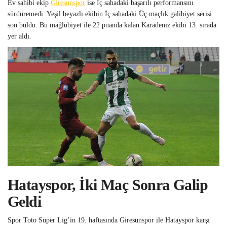
Ev sahibi ekip
Giresunspor
ise İç sahadaki başarılı performansını
sürdüremedi. Yeşil beyazlı ekibin İç sahadaki Üç maçlık galibiyet serisi
son buldu. Bu mağlubiyet ile 22 puanda kalan Karadeniz ekibi 13. sırada
yer aldı.
Hatayspor, İki Maç Sonra Galip
Geldi
Spor Toto Süper Lig’in 19. haftasında Giresunspor ile Hatayspor karşı