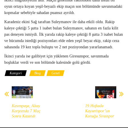
ikinci mağlubiyetini aldı. Maçın genelinde rakibinden daha üstün bir
oyun ortaya koyan yeşil-beyazlı ekip maçın son bölümünde savunmadaki
kopmalar sebebiyle sahadan puansız ayrıldı.
Karadeniz ekini Sağ taraftan Suleymanov ile daha etkili oldu. Rakip
kaleye çektiği 5 şutta 1 isabet bulan Suleymanov, sahanın en fazla kilit
pas deneyen ismiydi. İlk yarıda rakip kaleye çektiği 8 şutta 3 isabet bulan
ve hücumda istediği pozisyonları elde eden yeşil beyaz ekip, rakip ceza
sahasında 19 kez topla buluştu ve 2 net pozisyondan yararlanamadı.
İkinci yarıda ise galibiyet için yüklenen Giresunspor, savunmada
boşluklar verdi ve son bölümde kalesinde golü gördü.
Kategori
Blog
Genel
Kasımpaşa, Altay
19.Haftada
Karşısında 7 Maç
Kayserispor’un
Sonra Kazandı
Konuğu Sivasspor