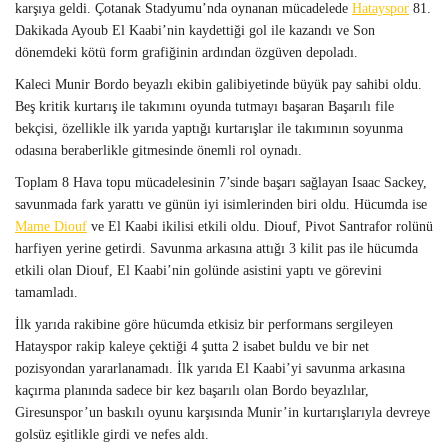
karşıya geldi. Çotanak Stadyumu’nda oynanan mücadelede
Hatayspor
81.
Dakikada Ayoub El Kaabi’nin kaydettiği gol ile kazandı ve Son
dönemdeki kötü form grafiğinin ardından özgüven depoladı.
Kaleci Munir Bordo beyazlı ekibin galibiyetinde büyük pay sahibi oldu.
Beş kritik kurtarış ile takımını oyunda tutmayı başaran Başarılı file
bekçisi, özellikle ilk yarıda yaptığı kurtarışlar ile takımının soyunma
odasına beraberlikle gitmesinde önemli rol oynadı.
Toplam 8 Hava topu mücadelesinin 7’sinde başarı sağlayan Isaac Sackey,
savunmada fark yarattı ve günün iyi isimlerinden biri oldu. Hücumda ise
Mame Diouf
ve El Kaabi ikilisi etkili oldu. Diouf, Pivot Santrafor rolünü
harfiyen yerine getirdi. Savunma arkasına attığı 3 kilit pas ile hücumda
etkili olan Diouf, El Kaabi’nin golünde asistini yaptı ve görevini
tamamladı.
İlk yarıda rakibine göre hücumda etkisiz bir performans sergileyen
Hatayspor rakip kaleye çektiği 4 şutta 2 isabet buldu ve bir net
pozisyondan yararlanamadı. İlk yarıda El Kaabi’yi savunma arkasına
kaçırma planında sadece bir kez başarılı olan Bordo beyazlılar,
Giresunspor’un baskılı oyunu karşısında Munir’in kurtarışlarıyla devreye
golsüz eşitlikle girdi ve nefes aldı.