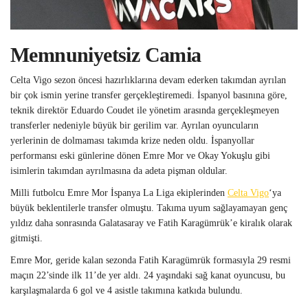
Memnuniyetsiz Camia
Celta Vigo sezon öncesi hazırlıklarına devam ederken takımdan ayrılan
bir çok ismin yerine transfer gerçekleştiremedi. İspanyol basınına göre,
teknik direktör Eduardo Coudet ile yönetim arasında gerçekleşmeyen
transferler nedeniyle büyük bir gerilim var. Ayrılan oyuncuların
yerlerinin de dolmaması takımda krize neden oldu. İspanyollar
performansı eski günlerine dönen Emre Mor ve Okay Yokuşlu gibi
isimlerin takımdan ayrılmasına da adeta pişman oldular.
Milli futbolcu Emre Mor İspanya La Liga ekiplerinden
Celta Vigo
‘ya
büyük beklentilerle transfer olmuştu. Takıma uyum sağlayamayan genç
yıldız daha sonrasında Galatasaray ve Fatih Karagümrük’e kiralık olarak
gitmişti.
Emre Mor, geride kalan sezonda Fatih Karagümrük formasıyla 29 resmi
maçın 22’sinde ilk 11’de yer aldı. 24 yaşındaki sağ kanat oyuncusu, bu
karşılaşmalarda 6 gol ve 4 asistle takımına katkıda bulundu.