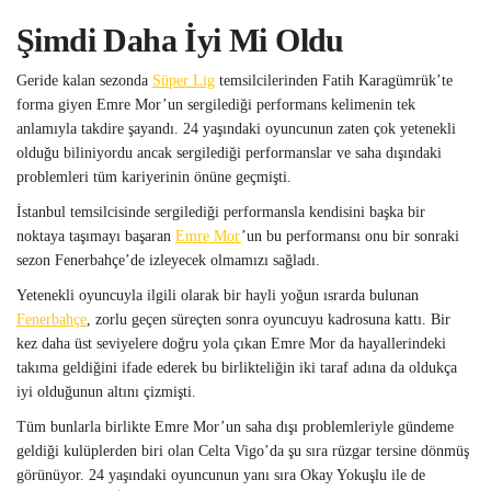
Şimdi Daha İyi Mi Oldu
Geride kalan sezonda
Süper Lig
temsilcilerinden Fatih Karagümrük’te
forma giyen Emre Mor’un sergilediği performans kelimenin tek
anlamıyla takdire şayandı. 24 yaşındaki oyuncunun zaten çok yetenekli
olduğu biliniyordu ancak sergilediği performanslar ve saha dışındaki
problemleri tüm kariyerinin önüne geçmişti.
İstanbul temsilcisinde sergilediği performansla kendisini başka bir
noktaya taşımayı başaran
Emre Mor
’un bu performansı onu bir sonraki
sezon Fenerbahçe’de izleyecek olmamızı sağladı.
Yetenekli oyuncuyla ilgili olarak bir hayli yoğun ısrarda bulunan
Fenerbahçe
, zorlu geçen süreçten sonra oyuncuyu kadrosuna kattı. Bir
kez daha üst seviyelere doğru yola çıkan Emre Mor da hayallerindeki
takıma geldiğini ifade ederek bu birlikteliğin iki taraf adına da oldukça
iyi olduğunun altını çizmişti.
Tüm bunlarla birlikte Emre Mor’un saha dışı problemleriyle gündeme
geldiği kulüplerden biri olan Celta Vigo’da şu sıra rüzgar tersine dönmüş
görünüyor. 24 yaşındaki oyuncunun yanı sıra Okay Yokuşlu ile de