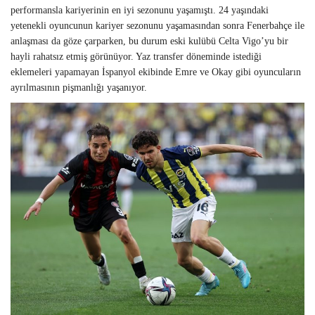
performansla kariyerinin en iyi sezonunu yaşamıştı. 24 yaşındaki
yetenekli oyuncunun kariyer sezonunu yaşamasından sonra Fenerbahçe ile
anlaşması da göze çarparken, bu durum eski kulübü Celta Vigo’yu bir
hayli rahatsız etmiş görünüyor. Yaz transfer döneminde istediği
eklemeleri yapamayan İspanyol ekibinde Emre ve Okay gibi oyuncuların
ayrılmasının pişmanlığı yaşanıyor.