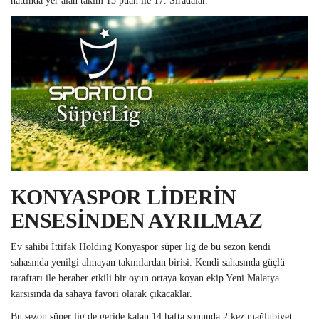
hattında yer alan takım 13 puan ile 17. Sıradalar.
KONYASPOR LİDERİN
ENSESİNDEN AYRILMAZ
Ev sahibi İttifak Holding Konyaspor süper lig de bu sezon kendi
sahasında yenilgi almayan takımlardan birisi. Kendi sahasında güçlü
taraftarı ile beraber etkili bir oyun ortaya koyan ekip Yeni Malatya
karsısında da sahaya favori olarak çıkacaklar.
Bu sezon süper lig de geride kalan 14 hafta sonunda 2 kez mağlubiyet