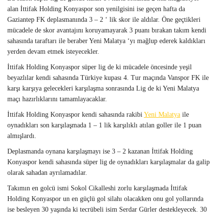
alan İttifak Holding Konyaspor son yenilgisini ise geçen hafta da
Gaziantep FK deplasmanında 3 – 2 ‘ lik skor ile aldılar. Öne geçtikleri
mücadele de skor avantajını koruyamayarak 3 puanı bırakan takım kendi
sahasında taraftarı ile beraber Yeni Malatya ‘yı mağlup ederek kaldıkları
yerden devam etmek isteyecekler.
İttifak Holding Konyaspor süper lig de ki mücadele öncesinde yeşil
beyazlılar kendi sahasında Türkiye kupası 4. Tur maçında Vanspor FK ile
karşı karşıya gelecekleri karşılaşma sonrasında Lig de ki Yeni Malatya
maçı hazırlıklarını tamamlayacaklar.
İttifak Holding Konyaspor kendi sahasında rakibi
Yeni Malatya
ile
oynadıkları son karşılaşmada 1 – 1 lik karşılıklı atılan goller ile 1 puan
almışlardı.
Deplasmanda oynana karşılaşmayı ise 3 – 2 kazanan İttifak Holding
Konyaspor kendi sahasında süper lig de oynadıkları karşılaşmalar da galip
olarak sahadan ayrılamadılar.
Takımın en golcü ismi Sokol Cikalleshi zorlu karşılaşmada İttifak
Holding Konyaspor un en güçlü gol silahı olacakken onu gol yollarında
ise besleyen 30 yaşında ki tecrübeli isim Serdar Gürler destekleyecek. 30