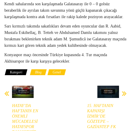
Kendi sahalarında son karşılaşmada Galatasaray ile 0 – 0 golsüz
beraberlik ile ayrılan takım savunma yönü güçlü kapanarak çıkacağı
karşılaşmada kontra atak fırsatları ile rakip kalede pozisyon arayacaklar.
Sarı kırmızlı takımda sakatlıkları devam eden oyuncular dan R. Aabid,
Mustafa Eskihellaç, B. Tetteh ve Abdulsamed Damlu takımını yalnız
bırakması beklenirken teknik adam M. Şumudică ise Galatasaray maçında
kırmızı kart gören teknik adam yedek kulübesinde olmayacak.
Konyaspor maçı öncesinde Türkiye kupasında 4. Tur maçında
Akhisarspor ile karşı karşıya gelecekler.
Kategori
Blog
Genel
HATAY’DA
15. HAFTANIN
HAFTANIN EN
KAPANIŞI
ÖNEMLİ
İZMİR’DE
MÜCADELESİ
GÖZTEPE –
HATAYSPOR
GAZİANTEP FK