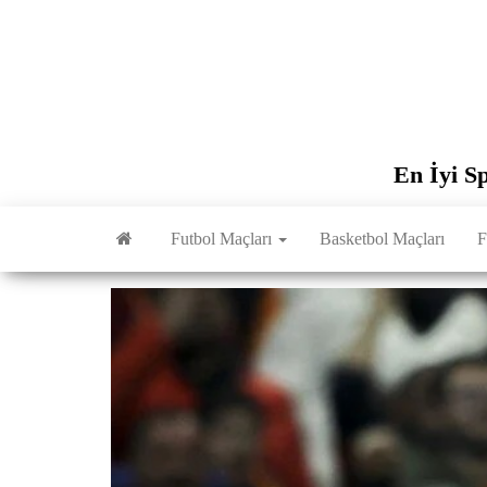
İçeriğe
atla
En İyi S
Futbol Maçları
Basketbol Maçları
F