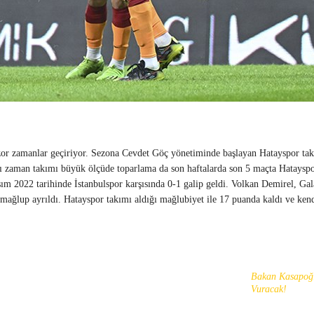
or zamanlar geçiriyor. Sezona Cevdet Göç yönetiminde başlayan Hatayspor takı
ı zaman takımı büyük ölçüde toparlama da son haftalarda son 5 maçta Hatayspor 
m 2022 tarihinde İstanbulspor karşısında 0-1 galip geldi. Volkan Demirel, Gala
mağlup ayrıldı. Hatayspor takımı aldığı mağlubiyet ile 17 puanda kaldı ve kend
Bakan Kasapoğl
Vuracak!