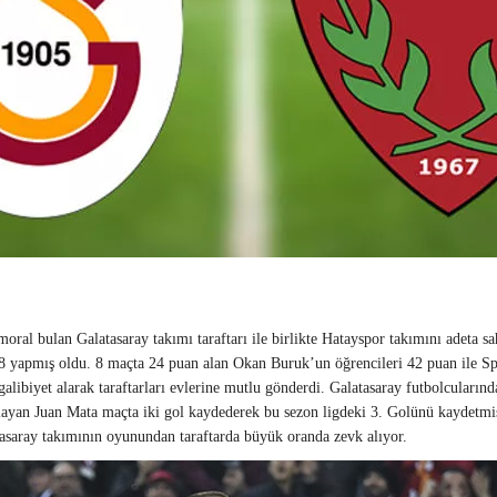
moral bulan Galatasaray takımı taraftarı ile birlikte Hatayspor takımını adeta sa
 8 yapmış oldu. 8 maçta 24 puan alan Okan Buruk’un öğrencileri 42 puan ile S
galibiyet alarak taraftarları evlerine mutlu gönderdi. Galatasaray futbolcuların
aşlayan Juan Mata maçta iki gol kaydederek bu sezon ligdeki 3. Golünü kaydet
asaray takımının oyunundan taraftarda büyük oranda zevk alıyor.