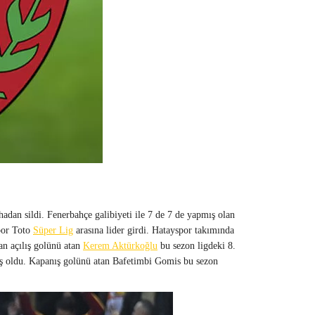
hadan sildi. Fenerbahçe galibiyeti ile 7 de 7 de yapmış olan
por Toto
Süper Lig
arasına lider girdi. Hatayspor takımında
dan açılış golünü atan
Kerem Aktürkoğlu
bu sezon ligdeki 8.
miş oldu. Kapanış golünü atan Bafetimbi Gomis bu sezon