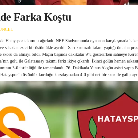
nde Farka Koştu
UNCEL
inde Hatayspor takımını ağırladı. NEF Stadyumunda oynanan karşılaşmada hak
 sahadan ezici bir üstünlükle ayrıldı. Sarı kırmızılı takım yaptığı ön alan presi
e skoru da almayı bildi. Maçın başında dakikalar 9’u gösterirken sahneye Kere
’nın golü ile Galatasaray takımı farkı ikiye çıkardı. İkinci golün hemen arkas
takımının 3-0 üstünlüğü ile tamamlandı. 76. Dakikada Yunus Akgün asisti yapıp
 Hatayspor’a üstünlük kurduğu karşılaşmadan 4-0 gibi net bir skor ile galip ayrı