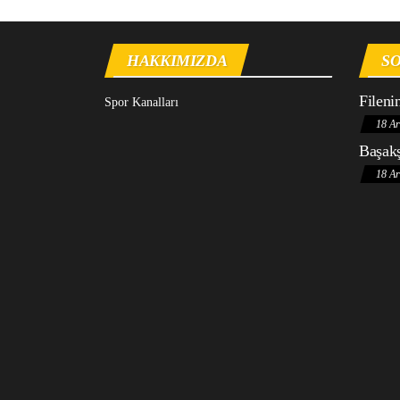
HAKKIMIZDA
SO
Fileni
Spor Kanalları
18 Ar
Başakş
18 Ar