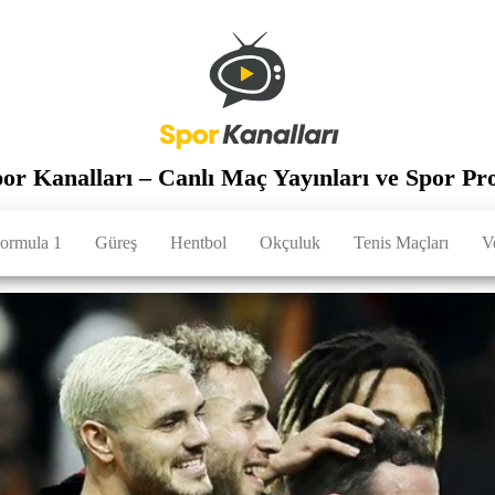
por Kanalları – Canlı Maç Yayınları ve Spor Pr
ormula 1
Güreş
Hentbol
Okçuluk
Tenis Maçları
V