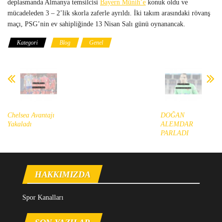
deplasmanda Almanya temsilcisi
Bayern Münih’e
konuk oldu ve
mücadeleden 3 – 2’lik skorla zaferle ayrıldı. İki takım arasındaki rövanş
maçı, PSG’nin ev sahipliğinde 13 Nisan Salı günü oynanancak.
Kategori
Blog
Genel
Chelsea Avantajı
DOĞAN
Yakaladı
ALEMDAR
PARLADI
HAKKIMIZDA
Spor Kanalları