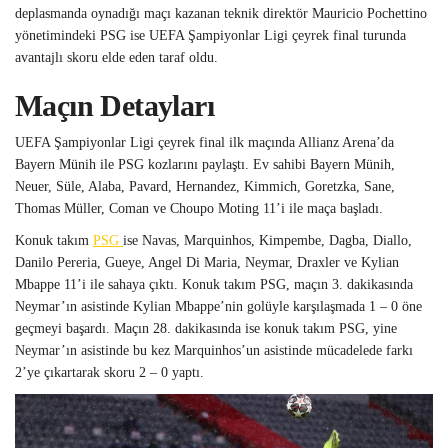
deplasmanda oynadığı maçı kazanan teknik direktör Mauricio Pochettino
yönetimindeki PSG ise UEFA Şampiyonlar Ligi çeyrek final turunda
avantajlı skoru elde eden taraf oldu.
Maçın Detayları
UEFA Şampiyonlar Ligi çeyrek final ilk maçında Allianz Arena’da
Bayern Münih ile PSG kozlarını paylaştı. Ev sahibi Bayern Münih,
Neuer, Süle, Alaba, Pavard, Hernandez, Kimmich, Goretzka, Sane,
Thomas Müller, Coman ve Choupo Moting 11’i ile maça başladı.
Konuk takım
PSG
ise Navas, Marquinhos, Kimpembe, Dagba, Diallo,
Danilo Pereria, Gueye, Angel Di Maria, Neymar, Draxler ve Kylian
Mbappe 11’i ile sahaya çıktı. Konuk takım PSG, maçın 3. dakikasında
Neymar’ın asistinde Kylian Mbappe’nin golüyle karşılaşmada 1 – 0 öne
geçmeyi başardı. Maçın 28. dakikasında ise konuk takım PSG, yine
Neymar’ın asistinde bu kez Marquinhos’un asistinde mücadelede farkı
2’ye çıkartarak skoru 2 – 0 yaptı.