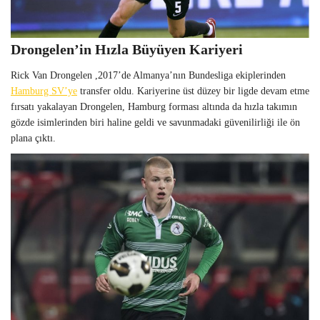
Drongelen’in Hızla Büyüyen Kariyeri
Rick Van Drongelen ,2017’de Almanya’nın Bundesliga ekiplerinden
Hamburg SV’ye
transfer oldu. Kariyerine üst düzey bir ligde devam etme
fırsatı yakalayan Drongelen, Hamburg forması altında da hızla takımın
gözde isimlerinden biri haline geldi ve savunmadaki güvenilirliği ile ön
plana çıktı.