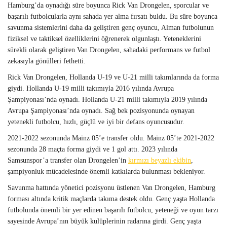
Hamburg’da oynadığı süre boyunca Rick Van Drongelen, sporcular ve
başarılı futbolcularla aynı sahada yer alma fırsatı buldu. Bu süre boyunca
savunma sistemlerini daha da geliştiren genç oyuncu, Alman futbolunun
fiziksel ve taktiksel özelliklerini öğrenerek olgunlaştı. Yeteneklerini
sürekli olarak geliştiren Van Drongelen, sahadaki performans ve futbol
zekasıyla gönülleri fethetti.
Rick Van Drongelen, Hollanda U-19 ve U-21 milli takımlarında da forma
giydi. Hollanda U-19 milli takımıyla 2016 yılında Avrupa
Şampiyonası’nda oynadı. Hollanda U-21 milli takımıyla 2019 yılında
Avrupa Şampiyonası’nda oynadı. Sağ bek pozisyonunda oynayan
yetenekli futbolcu, hızlı, güçlü ve iyi bir defans oyuncusudur.
2021-2022 sezonunda Mainz 05’e transfer oldu. Mainz 05’te 2021-2022
sezonunda 28 maçta forma giydi ve 1 gol attı. 2023 yılında
Samsunspor’a transfer olan Drongelen’in
kırmızı beyazlı ekibin
,
şampiyonluk mücadelesinde önemli katkılarda bulunması bekleniyor.
Savunma hattında yönetici pozisyonu üstlenen Van Drongelen, Hamburg
forması altında kritik maçlarda takıma destek oldu. Genç yaşta Hollanda
futbolunda önemli bir yer edinen başarılı futbolcu, yeteneği ve oyun tarzı
sayesinde Avrupa’nın büyük kulüplerinin radarına girdi. Genç yaşta