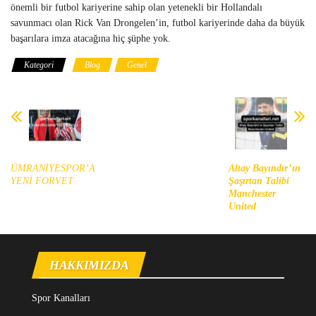
önemli bir futbol kariyerine sahip olan yetenekli bir Hollandalı
savunmacı olan Rick Van Drongelen’in, futbol kariyerinde daha da büyük
başarılara imza atacağına hiç şüphe yok.
Kategori
Blog
Genel
ÜMRANİYESPOR’A
Altay Bayındır’ın
YENİ FORVET
Şaşırtan Talibi
Manchester
United
HAKKIMIZDA
Spor Kanalları