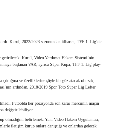
vardı. Kurul, 2022/2023 sezonundan itibaren, TFF 1. Lig’de
e getirilecek. Kurul, Video Yardımcı Hakem Sistemi’nin
lanmaya başlanan VAR, ayrıca Süper Kupa, TFF 1. Lig play-
çıktığına ve özelliklerine şöyle bir göz atacak olursak,
ası’nın ardından, 2018/2019 Spor Toto Süper Lig Lefter
lmadı. Futbolda her pozisyonda son karar merciinin maçın
a değiştirilebiliyor.
 olup olmadığını belirlemek. Yani Video Hakem Uygulaması,
lerle iletişim kurup onlara danıştığı ve onlardan gelecek