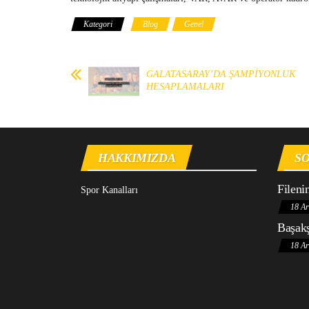
Kategori
Blog
Genel
GALATASARAY’DA ŞAMPİYONLUK
HESAPLAMALARI
HAKKIMIZDA
SO
Fileni
Spor Kanalları
18 Ar
Başakş
18 Ar