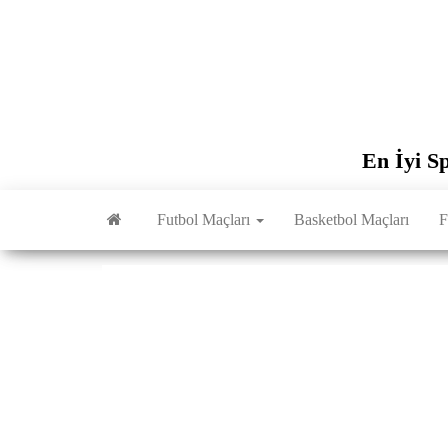
İçeriğe
atla
En İyi S
Futbol Maçları
Basketbol Maçları
F