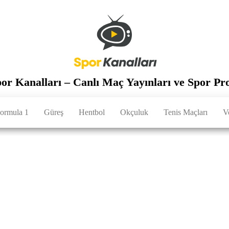
por Kanalları – Canlı Maç Yayınları ve Spor Pr
ormula 1
Güreş
Hentbol
Okçuluk
Tenis Maçları
V