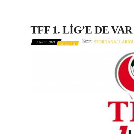
TFF 1. LİG’E DE VA
Yazar:
SPORKANALLARIG
2 Nisan 2021
Kapalı