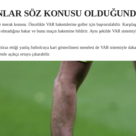
NLAR SÖZ KONUSU OLDUĞUNDA
e merak konusu. Öncelikle VAR hakemlerine goller için başvurulabilir. Karşılaş
p olmadığına bakar ve bunu maçın hakemine bildirir. Aynı şekilde VAR sistemiyle
raz ettiği yanlış futbolcuya kart gösterilmesi meselesi de VAR sistemiyle daha r
mle açıkça ortaya çıkarabilir.