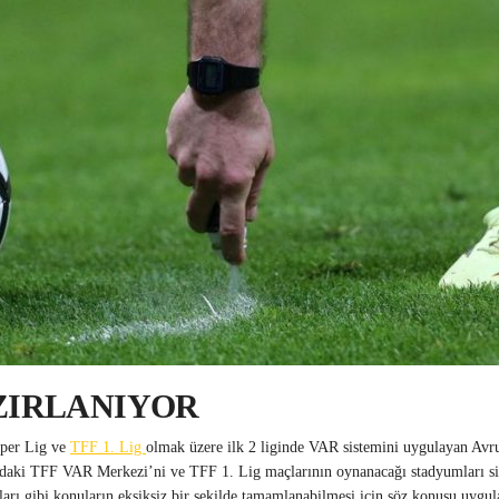
AZIRLANIYOR
üper Lig ve
TFF 1. Lig
olmak üzere ilk 2 liginde VAR sistemini uygulayan Avru
daki TFF VAR Merkezi’ni ve TFF 1. Lig maçlarının oynanacağı stadyumları sis
ları gibi konuların eksiksiz bir şekilde tamamlanabilmesi için söz konusu uygu