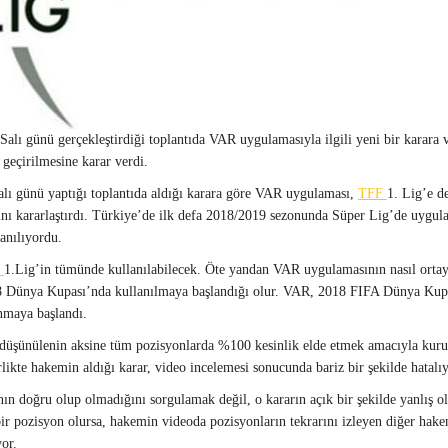
lı günü gerçekleştirdiği toplantıda VAR uygulamasıyla ilgili yeni bir karara 
eçirilmesine karar verdi.
ı günü yaptığı toplantıda aldığı karara göre VAR uygulaması,
TFF
1. Lig’e d
nı kararlaştırdı. Türkiye’de ilk defa 2018/2019 sezonunda Süper Lig’de uygu
anılıyordu.
F
1.Lig’in tümünde kullanılabilecek. Öte yandan VAR uygulamasının nasıl ortaya 
018 Dünya Kupası’nda kullanılmaya başlandığı olur. VAR, 2018 FIFA Dünya Kup
nmaya başlandı.
düşünülenin aksine tüm pozisyonlarda %100 kesinlik elde etmek amacıyla kuru
kte hakemin aldığı karar, video incelemesi sonucunda bariz bir şekilde hatalıys
ın doğru olup olmadığını sorgulamak değil, o kararın açık bir şekilde yanlış
ir pozisyon olursa, hakemin videoda pozisyonların tekrarını izleyen diğer hakem
yor.