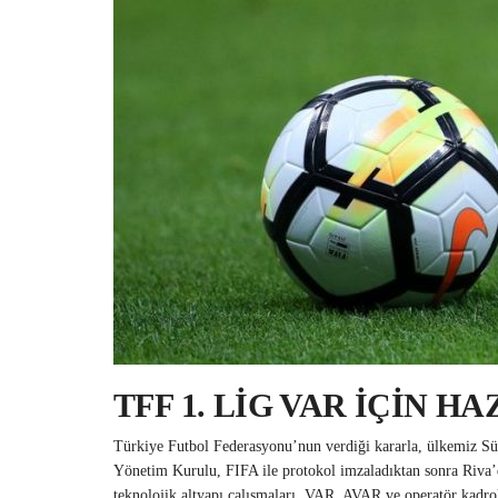
TFF 1. LİG VAR İÇİN H
Türkiye Futbol Federasyonu’nun verdiği kararla, ülkemiz S
Yönetim Kurulu, FIFA ile protokol imzaladıktan sonra Riva’
teknolojik altyapı çalışmaları, VAR, AVAR ve operatör kadro