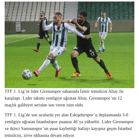
TFF 1. Lig’in lider Giresunspor sahasında İzmir temsilcisi Altay ile
karşılaştı. Lider takımı yenilgiye uğratan Altay, Giresunspor’un 12
maçlık galibiyet serisine son veren isim oldu.
TFF 1. Lig’de son sıralarda yer alan Eskişehirspor’u deplasmanda 3-0
yenilgiye uğratan İstanbulspor puanını 46’ya yükseltti. Lider Giresunspor
ve ikinci Samsunspor’un puan kaybettiği haftayı kayıpsız geçen İstanbul
temsilcisi, zirve iddiasına devam ediyor.