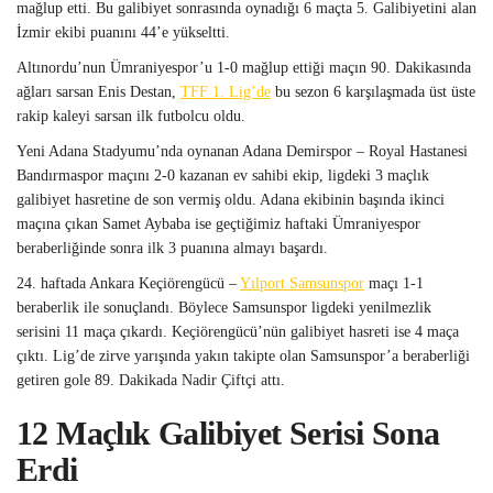
mağlup etti. Bu galibiyet sonrasında oynadığı 6 maçta 5. Galibiyetini alan
İzmir ekibi puanını 44’e yükseltti.
Altınordu’nun Ümraniyespor’u 1-0 mağlup ettiği maçın 90. Dakikasında
ağları sarsan Enis Destan,
TFF 1. Lig’de
bu sezon 6 karşılaşmada üst üste
rakip kaleyi sarsan ilk futbolcu oldu.
Yeni Adana Stadyumu’nda oynanan Adana Demirspor – Royal Hastanesi
Bandırmaspor maçını 2-0 kazanan ev sahibi ekip, ligdeki 3 maçlık
galibiyet hasretine de son vermiş oldu. Adana ekibinin başında ikinci
maçına çıkan Samet Aybaba ise geçtiğimiz haftaki Ümraniyespor
beraberliğinde sonra ilk 3 puanına almayı başardı.
24. haftada Ankara Keçiörengücü –
Yılport Samsunspor
maçı 1-1
beraberlik ile sonuçlandı. Böylece Samsunspor ligdeki yenilmezlik
serisini 11 maça çıkardı. Keçiörengücü’nün galibiyet hasreti ise 4 maça
çıktı. Lig’de zirve yarışında yakın takipte olan Samsunspor’a beraberliği
getiren gole 89. Dakikada Nadir Çiftçi attı.
12 Maçlık Galibiyet Serisi Sona
Erdi