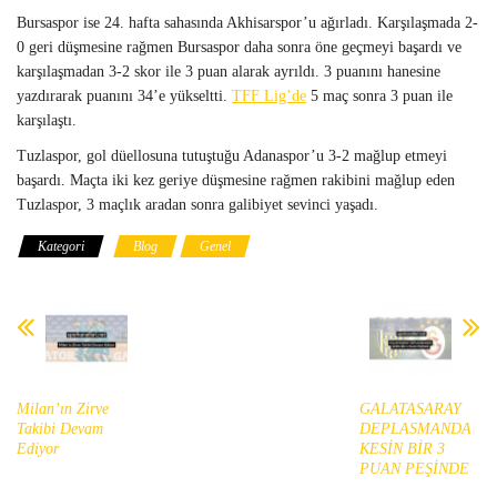
Bursaspor ise 24. hafta sahasında Akhisarspor’u ağırladı. Karşılaşmada 2-
0 geri düşmesine rağmen Bursaspor daha sonra öne geçmeyi başardı ve
karşılaşmadan 3-2 skor ile 3 puan alarak ayrıldı. 3 puanını hanesine
yazdırarak puanını 34’e yükseltti.
TFF Lig’de
5 maç sonra 3 puan ile
karşılaştı.
Tuzlaspor, gol düellosuna tutuştuğu Adanaspor’u 3-2 mağlup etmeyi
başardı. Maçta iki kez geriye düşmesine rağmen rakibini mağlup eden
Tuzlaspor, 3 maçlık aradan sonra galibiyet sevinci yaşadı.
Kategori
Blog
Genel
Milan’ın Zirve
GALATASARAY
Takibi Devam
DEPLASMANDA
Ediyor
KESİN BİR 3
PUAN PEŞİNDE