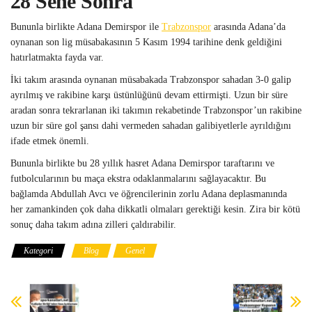
28 Sene Sonra
Bununla birlikte Adana Demirspor ile
Trabzonspor
arasında Adana’da
oynanan son lig müsabakasının 5 Kasım 1994 tarihine denk geldiğini
hatırlatmakta fayda var.
İki takım arasında oynanan müsabakada Trabzonspor sahadan 3-0 galip
ayrılmış ve rakibine karşı üstünlüğünü devam ettirmişti. Uzun bir süre
aradan sonra tekrarlanan iki takımın rekabetinde Trabzonspor’un rakibine
uzun bir süre gol şansı dahi vermeden sahadan galibiyetlerle ayrıldığını
ifade etmek önemli.
Bununla birlikte bu 28 yıllık hasret Adana Demirspor taraftarını ve
futbolcularının bu maça ekstra odaklanmalarını sağlayacaktır. Bu
bağlamda Abdullah Avcı ve öğrencilerinin zorlu Adana deplasmanında
her zamankinden çok daha dikkatli olmaları gerektiği kesin. Zira bir kötü
sonuç daha takım adına zilleri çaldırabilir.
Kategori
Blog
Genel