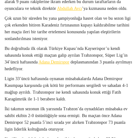
alarak 9 puanı rakiplerine ikram ederken bu durum taraftarların da
oyunculara ve teknik direktör
Abdullah Avcı
’ya kızmasına neden oldu.
Çok uzun bir süreden bu yana şampiyonluğa hasret olan ve bu sezon ligi
çok erkenden bitiren Karadeniz fırtınasının kupayı kaldırabilme tarihini
her maçta ileri bir tarihe ertelemesi konusunda yapılan eleştirilerin
sonlandırılması isteniyor.
Bu doğrultuda ilk olarak Türkiye Kupası’nda Kayserispor’u kendi
sahasında konuk ettiği maçtan galip ayrılan Trabzonspor, Süper Lig’in
34’üncü haftasında
Adana Demirspor
deplasmanından 3 puanla ayrılmayı
hedefliyor.
Ligin 33’üncü haftasında oynanan müsabakalarda Adana Demirspor
Kasımpaşa karşısında çok kötü bir performans sergiledi ve sahadan 4-1
mağlup ayrıldı. Trabzonspor ise kendi sahasında konuk ettiği Fatih
Karagümrük ile 1-1 berabere kaldı.
İki takımın sezonun ilk yarısında Trabzon’da oynadıkları müsabaka ev
sahibi ekibin 2-0 üstünlüğüyle sona ermişti. Bu maçtan önce Adana
Demirspor 52 puanla 5’inci sırada yer alırken Trabzonspor 73 puanla
ligin liderlik koltuğunda oturuyor.