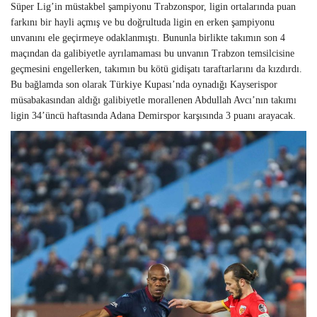
Süper Lig’in müstakbel şampiyonu Trabzonspor, ligin ortalarında puan
farkını bir hayli açmış ve bu doğrultuda ligin en erken şampiyonu
unvanını ele geçirmeye odaklanmıştı. Bununla birlikte takımın son 4
maçından da galibiyetle ayrılamaması bu unvanın Trabzon temsilcisine
geçmesini engellerken, takımın bu kötü gidişatı taraftarlarını da kızdırdı.
Bu bağlamda son olarak Türkiye Kupası’nda oynadığı Kayserispor
müsabakasından aldığı galibiyetle morallenen Abdullah Avcı’nın takımı
ligin 34’üncü haftasında Adana Demirspor karşısında 3 puanı arayacak.