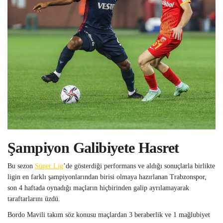
Şampiyon Galibiyete Hasret
Bu sezon
Süper Lig
’de gösterdiği performans ve aldığı sonuçlarla birlikte
ligin en farklı şampiyonlarından birisi olmaya hazırlanan Trabzonspor,
son 4 haftada oynadığı maçların hiçbirinden galip ayrılamayarak
taraftarlarını üzdü.
Bordo Mavili takım söz konusu maçlardan 3 beraberlik ve 1 mağlubiyet