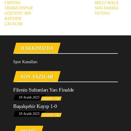
FIRTINA
MİLLİ MAÇA
TRABZONSPOR
SON DAKİKA
GÖZTEPE’NİN
VETOSU
KAPISINI
ÇALACAK
HAKKIMIZDA
Spor Kanalları
SON YAZILAR
Filenin Sultanları Yarı Finalde
18 Aralık 2025
Kapalı
Başakşehir Kayıp 1-0
18 Aralık 2025
Kapalı