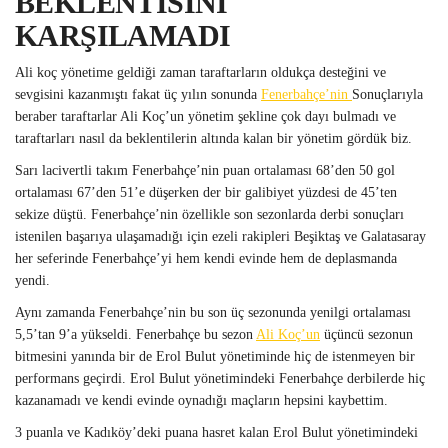
BEKLENTİSİNİ
KARŞILAMADI
Ali koç yönetime geldiği zaman taraftarların oldukça desteğini ve
sevgisini kazanmıştı fakat üç yılın sonunda
Fenerbahçe’nin
Sonuçlarıyla
beraber taraftarlar Ali Koç’un yönetim şekline çok dayı bulmadı ve
taraftarları nasıl da beklentilerin altında kalan bir yönetim gördük biz.
Sarı lacivertli takım Fenerbahçe’nin puan ortalaması 68’den 50 gol
ortalaması 67’den 51’e düşerken der bir galibiyet yüzdesi de 45’ten
sekize düştü. Fenerbahçe’nin özellikle son sezonlarda derbi sonuçları
istenilen başarıya ulaşamadığı için ezeli rakipleri Beşiktaş ve Galatasaray
her seferinde Fenerbahçe’yi hem kendi evinde hem de deplasmanda
yendi.
Aynı zamanda Fenerbahçe’nin bu son üç sezonunda yenilgi ortalaması
5,5’tan 9’a yükseldi. Fenerbahçe bu sezon
Ali Koç’un
üçüncü sezonun
bitmesini yanında bir de Erol Bulut yönetiminde hiç de istenmeyen bir
performans geçirdi. Erol Bulut yönetimindeki Fenerbahçe derbilerde hiç
kazanamadı ve kendi evinde oynadığı maçların hepsini kaybettim.
3 puanla ve Kadıköy’deki puana hasret kalan Erol Bulut yönetimindeki