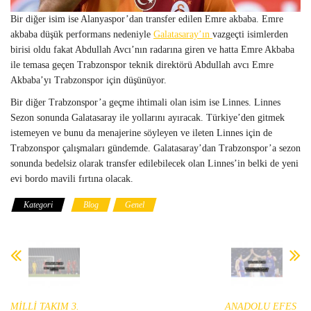
Bir diğer isim ise Alanyaspor’dan transfer edilen Emre akbaba. Emre
akbaba düşük performans nedeniyle
Galatasaray’ın
vazgeçti isimlerden
birisi oldu fakat Abdullah Avcı’nın radarına giren ve hatta Emre Akbaba
ile temasa geçen Trabzonspor teknik direktörü Abdullah avcı Emre
Akbaba’yı Trabzonspor için düşünüyor.
Bir diğer Trabzonspor’a geçme ihtimali olan isim ise Linnes. Linnes
Sezon sonunda Galatasaray ile yollarını ayıracak. Türkiye’den gitmek
istemeyen ve bunu da menajerine söyleyen ve ileten Linnes için de
Trabzonspor çalışmaları gündemde. Galatasaray’dan Trabzonspor’a sezon
sonunda bedelsiz olarak transfer edilebilecek olan Linnes’in belki de yeni
evi bordo mavili fırtına olacak.
Kategori
Blog
Genel
MİLLİ TAKIM 3.
ANADOLU EFES