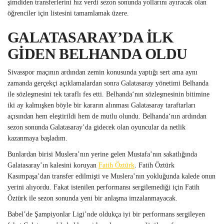
şimdiden transferlerini hız verdi sezon sonunda yollarını ayıracak olan
öğrenciler için listesini tamamlamak üzere.
GALATASARAY’DA İLK
GİDEN BELHANDA OLDU
Sivasspor maçının ardından zemin konusunda yaptığı sert ama aynı
zamanda gerçekçi açıklamalardan sonra Galatasaray yönetimi Belhanda
ile sözleşmesini tek taraflı fes etti. Belhanda‘nın sözleşmesinin bitimine
iki ay kalmışken böyle bir kararın alınması Galatasaray taraftarları
açısından hem eleştirildi hem de mutlu olundu. Belhanda‘nın ardından
sezon sonunda Galatasaray’da gidecek olan oyuncular da netlik
kazanmaya başladım.
Bunlardan birisi Muslera’nın yerine gelen Mustafa’nın sakatlığında
Galatasaray’ın kalesini koruyan
Fatih Öztürk
. Fatih Öztürk
Kasımpaşa’dan transfer edilmişti ve Muslera’nın yokluğunda kalede onun
yerini alıyordu. Fakat istenilen performansı sergilemediği için Fatih
Öztürk ile sezon sonunda yeni bir anlaşma imzalanmayacak.
Babel’de Şampiyonlar Ligi’nde oldukça iyi bir performans sergileyen