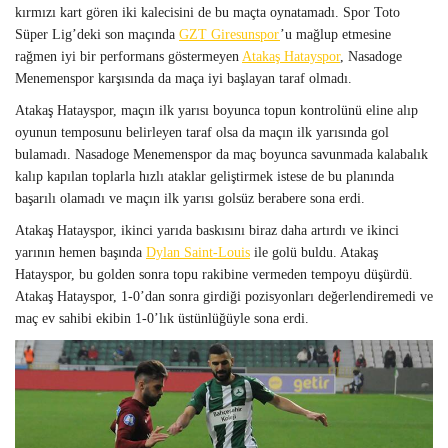
kırmızı kart gören iki kalecisini de bu maçta oynatamadı. Spor Toto
Süper Lig’deki son maçında
GZT Giresunspor
’u mağlup etmesine
rağmen iyi bir performans göstermeyen
Atakaş Hatayspor
, Nasadoge
Menemenspor karşısında da maça iyi başlayan taraf olmadı.
Atakaş Hatayspor, maçın ilk yarısı boyunca topun kontrolünü eline alıp
oyunun temposunu belirleyen taraf olsa da maçın ilk yarısında gol
bulamadı. Nasadoge Menemenspor da maç boyunca savunmada kalabalık
kalıp kapılan toplarla hızlı ataklar geliştirmek istese de bu planında
başarılı olamadı ve maçın ilk yarısı golsüz berabere sona erdi.
Atakaş Hatayspor, ikinci yarıda baskısını biraz daha artırdı ve ikinci
yarının hemen başında
Dylan Saint-Louis
ile golü buldu. Atakaş
Hatayspor, bu golden sonra topu rakibine vermeden tempoyu düşürdü.
Atakaş Hatayspor, 1-0’dan sonra girdiği pozisyonları değerlendiremedi ve
maç ev sahibi ekibin 1-0’lık üstünlüğüyle sona erdi.