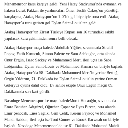
Menemenspor karşı karşıya geldi. Yeni Hatay Stadyumu’nda oynanan ve
hakem Burak Pakkan ile yardımcıları Ömer Tecfik Özkoç’un yönettiği
karşılaşma, Atakaş Hatayspor’un 1-0’lık galibiyetiyle sona erdi. Atakaş
Hatayspor’a turu getiren gol Dylan Saint-Louis’ten geldi.
Atakaş Hatayspor’un Ziraat Türkiye Kupası son 16 turundaki rakibi
yapılacak kura çekiminden sonra belli olacak.
Atakaş Hatayspor maça kalede Abdullah Yiğiter, savunmada Strahil
Popov, Fatih Kurucuk, Simon Falette ve Sam Adekugbe, orta alanda
Onur Ergün, Isaac Sackey ve Muhammed Mert, ileri uçta ise Saba
Lobjanidze, Dylan Saint-Louis ve Mohammed Kamara on biriyle başladı.
Atakaş Hatayspor’da 58. Dakikada Muhammed Mert’in yerine Bertuğ
Özgür Yıldırım, 71. Dakikada ise Dylan Saint-Louis’in yerine Osman
Güleryüz oyuna dahil oldu. Ev sahibi ekipte Onur Ergün maçın 89.
Dakikasında sarı kart gördü.
Nasadoge Menemenspor ise maça kaledeMurat Hocaoğlu, savunmada
Emre Batuhan Adıgüzel, Oğuzhan Çapar ve İlyas Bircan, orta alanda
Emir Şenocak, Enes Sağlık, Cem Çelik, Kerem Paykoç ve Mohamed
Mahdi Sabbah, ileri uçta ise Toni Gomes ve Enock Barwuah on biriyle
başladı. Nasadoge Menemenspor’da ise 61. Dakikada Mohamed Mahdi