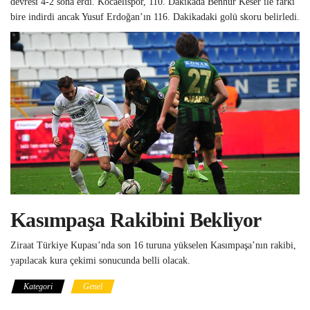
devresi 4-2 sona erdi. Kocaelispor, 110. Dakikada Benhur Keser ile farkı
bire indirdi ancak Yusuf Erdoğan’ın 116. Dakikadaki golü skoru belirledi.
Kasımpaşa Rakibini Bekliyor
Ziraat Türkiye Kupası’nda son 16 turuna yükselen Kasımpaşa’nın rakibi,
yapılacak kura çekimi sonucunda belli olacak.
Kategori
Genel