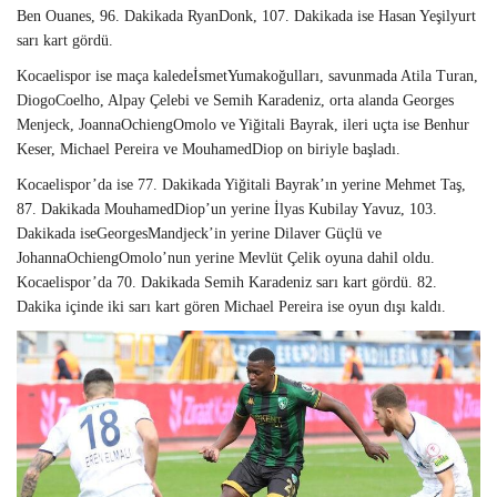
Ben Ouanes, 96. Dakikada RyanDonk, 107. Dakikada ise Hasan Yeşilyurt
sarı kart gördü.
Kocaelispor ise maça kaledeİsmetYumakoğulları, savunmada Atila Turan,
DiogoCoelho, Alpay Çelebi ve Semih Karadeniz, orta alanda Georges
Menjeck, JoannaOchiengOmolo ve Yiğitali Bayrak, ileri uçta ise Benhur
Keser, Michael Pereira ve MouhamedDiop on biriyle başladı.
Kocaelispor’da ise 77. Dakikada Yiğitali Bayrak’ın yerine Mehmet Taş,
87. Dakikada MouhamedDiop’un yerine İlyas Kubilay Yavuz, 103.
Dakikada iseGeorgesMandjeck’in yerine Dilaver Güçlü ve
JohannaOchiengOmolo’nun yerine Mevlüt Çelik oyuna dahil oldu.
Kocaelispor’da 70. Dakikada Semih Karadeniz sarı kart gördü. 82.
Dakika içinde iki sarı kart gören Michael Pereira ise oyun dışı kaldı.