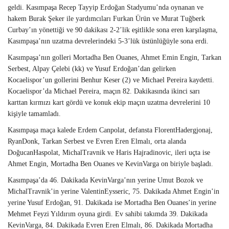
geldi. Kasımpaşa Recep Tayyip Erdoğan Stadyumu’nda oynanan ve
hakem Burak Şeker ile yardımcıları Furkan Ürün ve Murat Tuğberk
Curbay’ın yönettiği ve 90 dakikası 2-2’lik eşitlikle sona eren karşılaşma,
Kasımpaşa’nın uzatma devrelerindeki 5-3’lük üstünlüğüyle sona erdi.
Kasımpaşa’nın golleri Mortadha Ben Ouanes, Ahmet Emin Engin, Tarkan
Serbest, Alpay Çelebi (kk) ve Yusuf Erdoğan’dan gelirken
Kocaelispor’un gollerini Benhur Keser (2) ve Michael Pereira kaydetti.
Kocaelispor’da Michael Pereira, maçın 82. Dakikasında ikinci sarı
karttan kırmızı kart gördü ve konuk ekip maçın uzatma devrelerini 10
kişiyle tamamladı.
Kasımpaşa maça kalede Erdem Canpolat, defansta FlorentHadergjonaj,
RyanDonk, Tarkan Serbest ve Evren Eren Elmalı, orta alanda
DoğucanHaspolat, MichalTravnik ve Haris Hajradinovic, ileri uçta ise
Ahmet Engin, Mortadha Ben Ouanes ve KevinVarga on biriyle başladı.
Kasımpaşa’da 46. Dakikada KevinVarga’nın yerine Umut Bozok ve
MichalTravnik’in yerine ValentinEysseric, 75. Dakikada Ahmet Engin’in
yerine Yusuf Erdoğan, 91. Dakikada ise Mortadha Ben Ouanes’in yerine
Mehmet Feyzi Yıldırım oyuna girdi. Ev sahibi takımda 39. Dakikada
KevinVarga, 84. Dakikada Evren Eren Elmalı, 86. Dakikada Mortadha