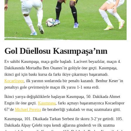
Gol Düellosu Kasımpaşa’nın
Ev sahibi Kasımpaşa, maça golle başladı. Lacivert beyazlılar, maçın 4.
Dakikasında Mortadha Ben Ouanes’in golüyle öne geçti. Kasımpaşa,
ikinci gol için baskı kursa da farkı ikiye çıkarmayı başaramadı.
Kocaelispor
, ilk yarının sonlarında bir penaltı kazandı. Benhur Keser’in
penaltıyı gole çevirmesiyle maçın ilk yarısı 1-1 sona erdi.
İkinci yarıya değişikliklerle başlayan Kasımpaşa, 50. Dakikada Ahmet
Engin ile öne geçti.
Kasımpaşa
, farkı açmayı başaramayınca Kocaelispor
67’de
Michael Pereira
ile beraberliği yakaladı ve maç uzatmalara gitti.
Kasımpaşa, 101. Dkaikada Tarkan Serbest ile skoru 3-2’ye getirdi. 105.
Dakikada Alpay Çelebi topu kendi ağlarına gönderdi ve ilk uzatma