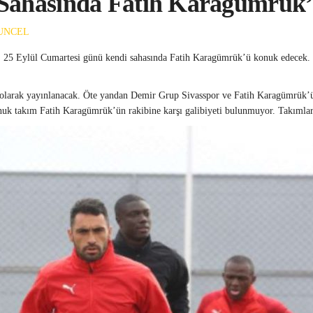
Sahasında Fatih Karagümrük’
UNCEL
, 25 Eylül Cumartesi günü kendi sahasında Fatih Karagümrük’ü konuk edecek. 
 olarak yayınlanacak. Öte yandan Demir Grup Sivasspor ve Fatih Karagümrük’ü
nuk takım Fatih Karagümrük’ün rakibine karşı galibiyeti bulunmuyor. Takımlar