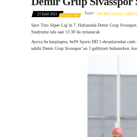
Demir Grup Sivasspor 
Yazar:
SPORKANALLARIG
23 Eylül 2021
Kapalı
Spor Toto Süper Lig’in 7. Haftasında Demir Grup Sivasspor
Stadyumu’nda saat 13:30’da oynanacak.
Ayrıca bu karşılaşma, beIN Sports HD 1 ekranlarından canlı
sahibi Demir Grup Sivasspor’un 3 galibiyeti bulunurken, ko