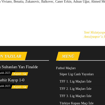
aya Viviano, Benatia, Zukanovic, Balkovec, Caner Erkin, Adnan Uğur, Ahmed M
Yeni Malatyasp
Antalyaspor’a 
N YAZILAR
MENÜ
n Sultanları Yarı Finalde
Futbol Maçları
alık 2025
Kapalı
Süper Lig Canlı Yayınları
ehir Kayıp 1-0
TFF 1. Lig Maçları İzle
alık 2025
Kapalı
TFF 2. Lig Maçları İzle
TFF 3. Lig Maçları İzle
Türkiye Kupası Maçı İzle