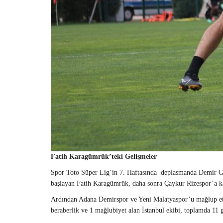
Fatih Karagümrük’teki Gelişmeler
Spor Toto Süper Lig’in 7. Haftasında deplasmanda Demir Gr
başlayan Fatih Karagümrük, daha sonra Çaykur Rizespor’a kar
Ardından Adana Demirspor ve Yeni Malatyaspor’u mağlup etme
beraberlik ve 1 mağlubiyet alan İstanbul ekibi, toplamda 11 