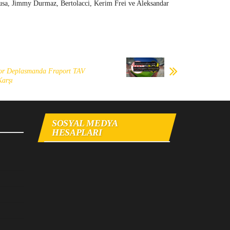
usa, Jimmy Durmaz, Bertolacci, Kerim Frei ve Aleksandar
or Deplasmanda Fraport TAV
Karşı
SOSYAL MEDYA
HESAPLARI