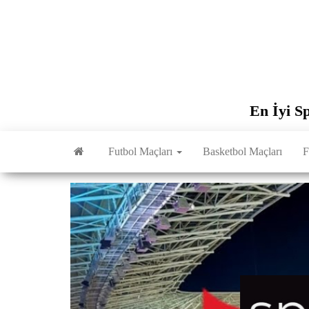
İçeriğe
atla
En İyi S
Futbol Maçları
Basketbol Maçları
F