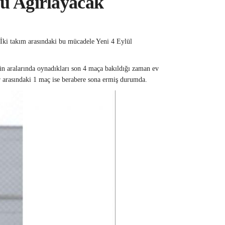
ü Ağırlayacak
İki takım arasındaki bu mücadele Yeni 4 Eylül
n aralarında oynadıkları son 4 maça bakıldığı zaman ev
 arasındaki 1 maç ise berabere sona ermiş durumda.