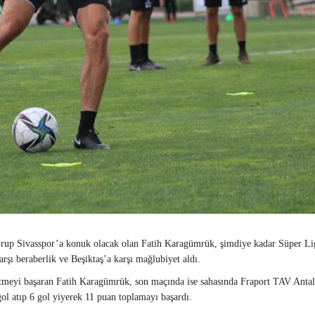
up Sivasspor’a konuk olacak olan Fatih Karagümrük, şimdiye kadar Süper Lig’d
şı beraberlik ve Beşiktaş’a karşı mağlubiyet aldı.
yi başaran Fatih Karagümrük, son maçında ise sahasında Fraport TAV Antalyas
gol atıp 6 gol yiyerek 11 puan toplamayı başardı.