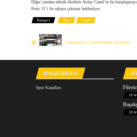
Diğer yandan teknik direktör Atılay Canel’in bu karşılaşm
Pesic 11’i ile sahaya çıkması bekleniyor.
Kategori
Blog
Genel
Galatasaray’a Danimarkalı Santrafor
HAKKIMIZDA
SO
Fileni
Spor Kanalları
18 Ar
Başakş
18 Ar