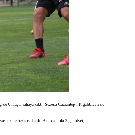
e 6 maçta sahaya çıktı. Sezona Gaziantep FK galibiyeti ile
por ile berbere kaldı. Bu maçlarda 3 galibiyet, 2