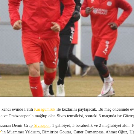
, kendi evinde Fatih
Karagümrük
ile kozlarını paylaşacak. Bu maç öncesinde e
’a ve Trabzonspor’a mağlup olan Sivas temsilcisi, sonraki 3 maçında ise Gözte
kazanan Demir Grup
Sivasspor
, 1 galibiyet, 3 beraberlik ve 2 mağlubiyet aldı. 
y
’ın Muammer Yıldırım, Dimitrios Goutas, Caner Osmanpaşa, Ahmet Oğuz, Uğur