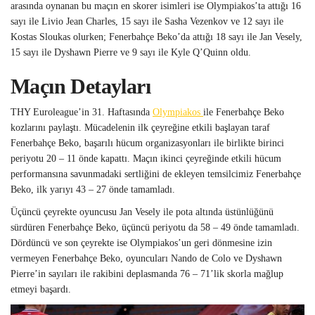
arasında oynanan bu maçın en skorer isimleri ise Olympiakos’ta attığı 16
sayı ile Livio Jean Charles, 15 sayı ile Sasha Vezenkov ve 12 sayı ile
Kostas Sloukas olurken; Fenerbahçe Beko’da attığı 18 sayı ile Jan Vesely,
15 sayı ile Dyshawn Pierre ve 9 sayı ile Kyle Q’Quinn oldu.
Maçın Detayları
THY Euroleague’in 31. Haftasında
Olympiakos
ile Fenerbahçe Beko
kozlarını paylaştı. Mücadelenin ilk çeyreğine etkili başlayan taraf
Fenerbahçe Beko, başarılı hücum organizasyonları ile birlikte birinci
periyotu 20 – 11 önde kapattı. Maçın ikinci çeyreğinde etkili hücum
performansına savunmadaki sertliğini de ekleyen temsilcimiz Fenerbahçe
Beko, ilk yarıyı 43 – 27 önde tamamladı.
Üçüncü çeyrekte oyuncusu Jan Vesely ile pota altında üstünlüğünü
sürdüren Fenerbahçe Beko, üçüncü periyotu da 58 – 49 önde tamamladı.
Dördüncü ve son çeyrekte ise Olympiakos’un geri dönmesine izin
vermeyen Fenerbahçe Beko, oyuncuları Nando de Colo ve Dyshawn
Pierre’in sayıları ile rakibini deplasmanda 76 – 71’lik skorla mağlup
etmeyi başardı.