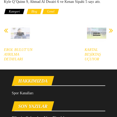
Kyle Q’Quinn 9, Ahmad Al Dwairi 6 ve Kenan Sipahi 5 sayı attı.
Kategori
Blog
Genel
EROL BULUT’UN
KARTAL
AYRILMA
BEŞİKTAŞ
DETAYLARI
UÇUYOR
HAKKIMIZDA
Spor Kanalları
SON YAZILAR