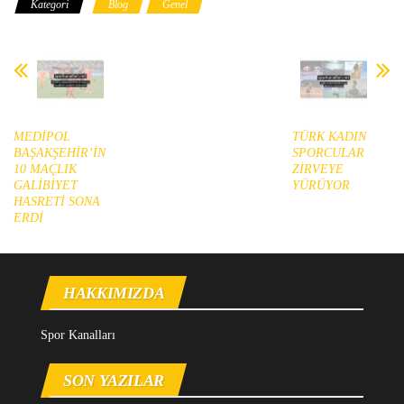
Kategori
Blog
Genel
MEDİPOL
TÜRK KADIN
BAŞAKŞEHİR’İN
SPORCULAR
10 MAÇLIK
ZİRVEYE
GALİBİYET
YÜRÜYOR
HASRETİ SONA
ERDİ
HAKKIMIZDA
Spor Kanalları
SON YAZILAR