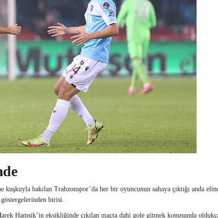
nde
ine kuşkuyla bakılan Trabzonspor’da her bir oyuncunun sahaya çıktığı anda elin
göstergelerinden birisi.
arek Hamsik’in eksikliğinde çıkılan maçta dahi gole gitmek konusunda oldukça