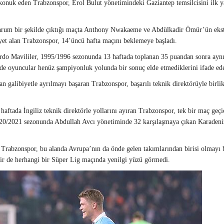
onuk eden Trabzonspor, Erol Bulut yönetimindeki Gaziantep temsilcisini ilk y
rum bir şekilde çıktığı maçta Anthony Nwakaeme ve Abdülkadir Ömür’ün ekstr
biyet alan Trabzonspor, 14’üncü hafta maçını beklemeye başladı.
ordo Mavililer, 1995/1996 sezonunda 13 haftada toplanan 35 puandan sonra ayn
e oyuncular henüz şampiyonluk yolunda bir sonuç elde etmediklerini ifade edere
 galibiyetle ayrılmayı başaran Trabzonspor, başarılı teknik direktörüyle birli
haftada İngiliz teknik direktörle yollarını ayıran Trabzonspor, tek bir maç ge
020/2021 sezonunda Abdullah Avcı yönetiminde 32 karşılaşmaya çıkan Karadeniz 
Trabzonspor, bu alanda Avrupa’nın da önde gelen takımlarından birisi olmayı 
ir de herhangi bir Süper Lig maçında yenilgi yüzü görmedi.