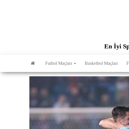
İçeriğe
atla
En İyi S
Futbol Maçları
Basketbol Maçları
F