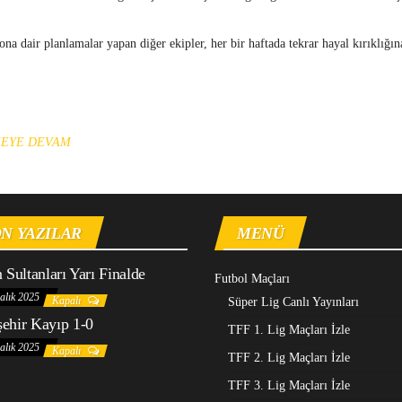
 dair planlamalar yapan diğer ekipler, her bir haftada tekrar hayal kırıklığın
MEYE DEVAM
N YAZILAR
MENÜ
n Sultanları Yarı Finalde
Futbol Maçları
alık 2025
Kapalı
Süper Lig Canlı Yayınları
ehir Kayıp 1-0
TFF 1. Lig Maçları İzle
alık 2025
Kapalı
TFF 2. Lig Maçları İzle
TFF 3. Lig Maçları İzle