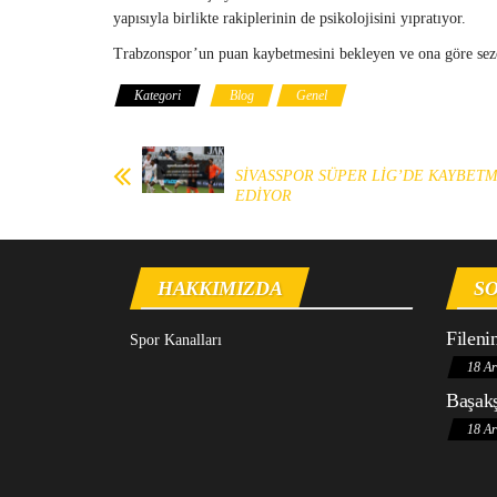
yapısıyla birlikte rakiplerinin de psikolojisini yıpratıyor.
Trabzonspor’un puan kaybetmesini bekleyen ve ona göre sezona
Kategori
Blog
Genel
SİVASSPOR SÜPER LİG’DE KAYBET
EDİYOR
HAKKIMIZDA
SO
Fileni
Spor Kanalları
18 Ar
Başakş
18 Ar