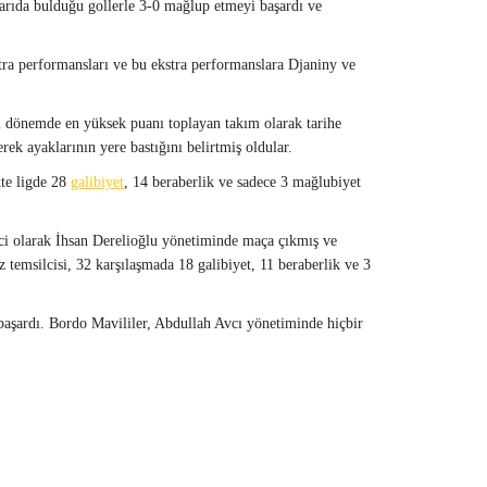
arıda bulduğu gollerle 3-0 mağlup etmeyi başardı ve
a performansları ve bu ekstra performanslara Djaniny ve
ı dönemde en yüksek puanı toplayan takım olarak tarihe
k ayaklarının yere bastığını belirtmiş oldular.
kte ligde 28
galibiyet
, 14 beraberlik ve sadece 3 mağlubiyet
çici olarak İhsan Derelioğlu yönetiminde maça çıkmış ve
temsilcisi, 32 karşılaşmada 18 galibiyet, 11 beraberlik ve 3
başardı. Bordo Mavililer, Abdullah Avcı yönetiminde hiçbir