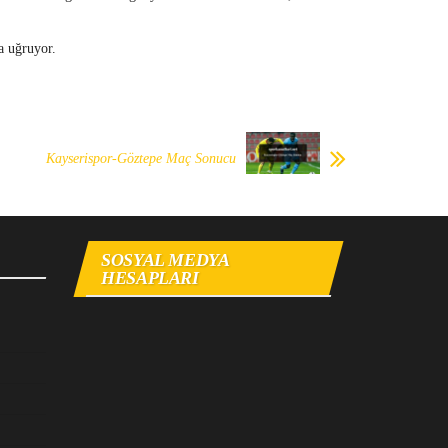
a uğruyor.
Kayserispor-Göztepe Maç Sonucu
SOSYAL MEDYA
HESAPLARI