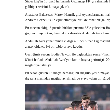
Süper Lig’in 13’üncü haftasında Gaziantep FK’yı sahasında k
galibiyet serisini 6 maça çıkardı.
Anastaios Bakasetas, Marek Hamsik gibi oyuncularından mah
Andreas Cornelius’un eşlik etmesiyle birlikte rahat bir gali
Bu maçtan aldığı 3 puanla birlikte puanını 33’e yükselten B
geçmeyi başarırken, hem teknik direktör Abdullah Avcı hem d
Abdullah Avcı yönetiminde çıktığı 45’inci Süper Lig maçından
alarak oldukça iyi bir tablo ortaya koydu.
Geçtiğimiz sezona Eddie Newton ile başladıktan sonra 7’inci 
8’inci haftada Abdullah Avcı’yı takımın başına getirmişti. 2
mağlubiyet almıştı.
Bu sezon çıkılan 13 maçta herhangi bir mağlubiyeti olmayan 
dış saha maçından mağlup ayrılmadı ve 9 aya yakın bir süred