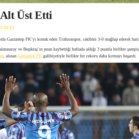
Alt Üst Etti
GUNCEL
nda Gaziantep FK’yı konuk eden Trabzonspor, rakibini 3-0 mağlup ederek hari
tasaray ve Beşiktaş’ın puan kaybettiği haftada aldığı 3 puanla birlikte şampiy
or
, alınan
Gaziantep FK
galibiyetiyle birlikte bir rekoru daha kırmayı başardı.